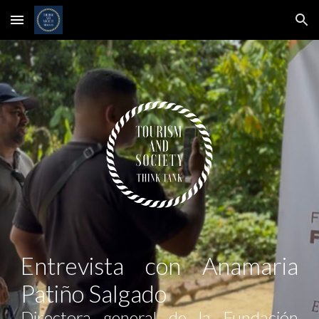
Skip to main content
Skip to navigation
Entrevista con
Anamaria
Patiño Salgado
Directora general de la Fundación