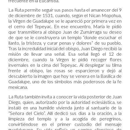
frecuente en la Eucaristía.
La Ruta permite seguir sus pasos hasta el amanecer del 9
de diciembre de 1531, cuando, según el Nican Mopohua,
la Virgen de Guadalupe se le apareció por primera vez en
el cerro del Tepeyac. En ese encuentro, María le pidió
que transmitiera al obispo Juan de Zumárraga su deseo
de que se le construyera un templo “donde escuchar el
llanto, la tristeza, y curar penas y dolores” de su pueblo.
Tras la incredulidad inicial del obispo, Juan Diego recibió la
misión de llevar una señal. Esa señal llegó el 12 de
diciembre, cuando la Virgen le pidió recoger flores
invernales en la cima del Tepeyac. Al desplegar su tilma
frente al obispo, las rosas se esparcieron y dejó al
descubierto la imagen que hoy se venera en la Basílica de
Guadalupe, uno de los símbolos más poderosos de la fe
mexicana.
La Ruta también invita a conocer la vida posterior de Juan
Diego, quien, autorizado por la autoridad eclesiástica, se
instaló en una humilde vivienda junto al santuario de la
“Señora del Cielo”. Allí dedicó sus días a la oración, a la
limpieza del templo y a la acogida de peregrinos,
convirtiéndose en el primer custodio del mensaje
guadalupano. Su vida refleja un camino silencioso de