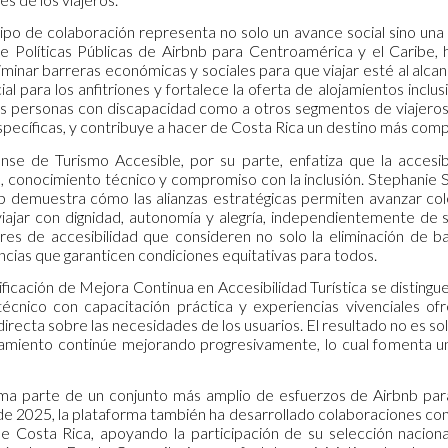
tipo de colaboración representa no solo un avance social sino una
 Políticas Públicas de Airbnb para Centroamérica y el Caribe, 
liminar barreras económicas y sociales para que viajar esté al alc
l para los anfitriones y fortalece la oferta de alojamientos inclusi
as personas con discapacidad como a otros segmentos de viajeros,
pecíficas, y contribuye a hacer de Costa Rica un destino más compe
se de Turismo Accesible, por su parte, enfatiza que la accesib
, conocimiento técnico y compromiso con la inclusión. Stephanie 
 demuestra cómo las alianzas estratégicas permiten avanzar col
iajar con dignidad, autonomía y alegría, independientemente de
s de accesibilidad que consideren no solo la eliminación de barr
ncias que garanticen condiciones equitativas para todos.
ficación de Mejora Continua en Accesibilidad Turística se distingu
cnico con capacitación práctica y experiencias vivenciales of
directa sobre las necesidades de los usuarios. El resultado no es sol
amiento continúe mejorando progresivamente, lo cual fomenta un
a parte de un conjunto más amplio de esfuerzos de Airbnb para pr
go de 2025, la plataforma también ha desarrollado colaboraciones c
Costa Rica, apoyando la participación de su selección nacional