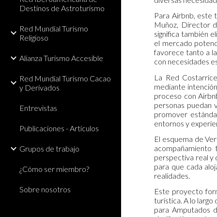
Destinos de Astroturismo
Para Airbnb, este 
Muñoz, Director de
Red Mundial Turismo
significa también e
Religioso
el mercado potencia
favorece tanto a l
Alianza Turismo Accesible
con necesidades es
La Red Costarricen
Red Mundial Turismo Cacao
mediante intención
y Derivados
proceso con Airbnb
personas puedan v
Entrevistas
promover estándare
entornos y experie
Publicaciones - Artículos
El esquema de Veri
acompañamiento té
Grupos de trabajo
perspectiva real y 
para que cada aloj
¿Cómo ser miembro?
realidades.
Sobre nosotros
Este proyecto form
turística. A lo lar
para Amputados de 