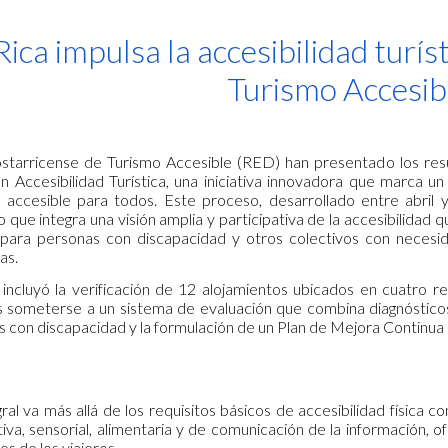
ip to main content
Skip to navigat
ica impulsa la accesibilidad turís
Turismo Accesib
starricense de Turismo Accesible (RED) han presentado los resu
 Accesibilidad Turística, una iniciativa innovadora que marca 
y accesible para todos. Este proceso, desarrollado entre abril
o que integra una visión amplia y participativa de la accesibilidad q
para personas con discapacidad y otros colectivos con necesid
ras.
 incluyó la verificación de 12 alojamientos ubicados en cuatro r
s someterse a un sistema de evaluación que combina diagnósticos 
 con discapacidad y la formulación de un Plan de Mejora Continua d
ral va más allá de los requisitos básicos de accesibilidad física
itiva, sensorial, alimentaria y de comunicación de la información
s de los viajeros.