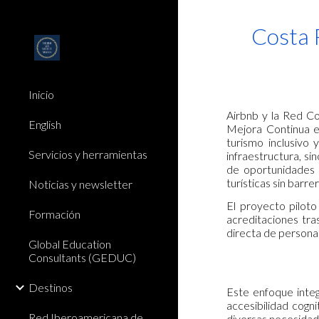
Sk
Costa R
Inicio
Airbnb y la Red Co
English
Mejora Continua en
turismo inclusivo 
Servicios y herramientas
infraestructura, sin
de oportunidades 
turísticas sin barre
Noticias y newsletter
El proyecto piloto
Formación
acreditaciones tra
directa de personas
Global Education
Consultants (GEDUC)
Destinos
Este enfoque integ
accesibilidad cogn
Red Iberoamericana de
diversas necesidade