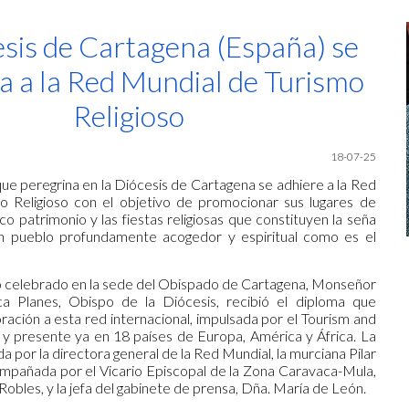
ip to main content
Skip to navigat
esis de Cartagena (España) se
a a la Red Mundial de Turismo
Religioso
18-07-25
 que peregrina en la Diócesis de Cartagena se adhiere a la Red
o Religioso con el objetivo de promocionar sus lugares de
ico patrimonio y las fiestas religiosas que constituyen la seña
n pueblo profundamente acogedor y espiritual como es el
o celebrado en la sede del Obispado de Cartagena, Monseñor
a Planes, Obispo de la Diócesis, recibió el diploma que
ración a esta red internacional, impulsada por el Tourism and
 y presente ya en 18 países de Europa, América y África. La
da por la directora general de la Red Mundial, la murciana Pilar
mpañada por el Vicario Episcopal de la Zona Caravaca-Mula,
obles, y la jefa del gabinete de prensa, Dña. María de León.