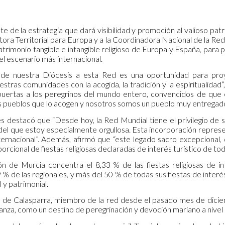
te de la estrategia que dará visibilidad y promoción al valioso patr
ctora Territorial para Europa y a la Coordinadora Nacional de la R
trimonio tangible e intangible religioso de Europa y España, para
el escenario más internacional.
 de nuestra Diócesis a esta Red es una oportunidad para proy
tras comunidades con la acogida, la tradición y la espiritualidad”
uertas a los peregrinos del mundo entero, convencidos de que el 
os pueblos que lo acogen y nosotros somos un pueblo muy entregado 
és destacó que “Desde hoy, la Red Mundial tiene el privilegio de
del que estoy especialmente orgullosa. Esta incorporación repres
ernacional”. Además, afirmó que “este legado sacro excepcional
rcional de fiestas religiosas declaradas de interés turístico de t
ón de Murcia concentra el 8,33 % de las fiestas religiosas de in
9 % de las regionales, y más del 50 % de todas sus fiestas de interés
l y patrimonial.
o de Calasparra, miembro de la red desde el pasado mes de dici
anza, como un destino de peregrinación y devoción mariano a nivel 