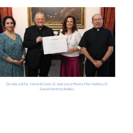
ion
De izda. a dcha.: María de León, D. José Lorca Planes, Pilar Valdés y D.
David Martínez Robles.