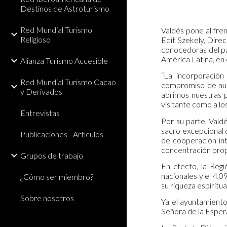
Destinos de Astroturismo
Red Mundial Turismo
Valdés pone al fren
Religioso
Edit Szekely, Dire
conocedoras del pa
América Latina, en 
Alianza Turismo Accesible
“La incorporación
Red Mundial Turismo Cacao
compromiso de nues
y Derivados
abrimos nuestras p
visitante como a l
Entrevistas
Por su parte, Vald
sacro excepcional 
Publicaciones - Artículos
de cooperación int
concentración propo
Grupos de trabajo
En efecto, la Regi
nacionales y el 4,0
¿Cómo ser miembro?
su riqueza espiritua
Sobre nosotros
Ya el ayuntamient
Señora de la Esper