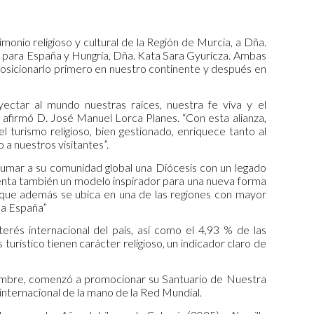
imonio religioso y cultural de la Región de Murcia, a Dña.
ed para España y Hungría, Dña. Kata Sara Gyuricza. Ambas
 posicionarlo primero en nuestro continente y después en
ectar al mundo nuestras raíces, nuestra fe viva y el
, afirmó D. José Manuel Lorca Planes. “Con esta alianza,
turismo religioso, bien gestionado, enriquece tanto al
a nuestros visitantes”.
 sumar a su comunidad global una Diócesis con un legado
enta también un modelo inspirador para una nueva forma
, que además se ubica en una de las regiones con mayor
oda España”
terés internacional del país, así como el 4,93 % de las
 turístico tienen carácter religioso, un indicador claro de
embre, comenzó a promocionar su Santuario de Nuestra
internacional de la mano de la Red Mundial.