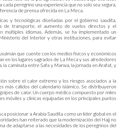
 a cada peregrino una experiencia que no solo sea segura,
nferencia de prensa ofrecida en La Meca.
sticas y tecnológicas diseñadas por el gobierno saudita,
ras de transporte, el aumento de vuelos directos y el
 en múltiples idiomas. Además, se ha implementado un
nisterio del Interior y otras instituciones, para evitar
o musulmán que cuente con los medios físicos y económicos
egan en los lugares sagrados de La Meca y sus alrededores
a, la caminata entre Safa y Marwa, la jornada en Arafat, y
ión sobre el calor extremo y los riesgos asociados a la
s más cálidos del calendario islámico. Se distribuyeron
e golpes de calor. Un cuerpo médico compuesto por miles
s móviles y clínicas equipadas en los principales puntos
ca posicionar a Arabia Saudita como un líder global en el
utoridades han reiterado que la modernización del Hajj no
forma de adaptarse a las necesidades de los peregrinos del