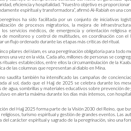
idad, eficiencia y hospitalidad. “Nuestro objetivo es proporcionar
ndamente espiritual y transformadora”, afirmó Al-Rabiah en una co
peregrinos ha sido facilitada por un conjunto de iniciativas logí
talización de procesos migratorios, la mejora de infraestructu
e los servicios médicos, de emergencia y orientación religiosa
a de monitoreo y control de multitudes, en coordinación con el Mi
ar un flujo ordenado durante las etapas más críticas del ritual.
 cinco pilares del islam, es una peregrinación obligatoria para tod
 menos una vez en la vida. Cada año, millones de personas se congr
s rituales establecidos, entre ellos la circumambulación de la Kaab
lica de las columnas que representan al diablo en Mina.
rno saudita también ha intensificado las campañas de concienciac
ada al sol, dado que el Hajj de 2025 se celebra durante los mese
as de agua, sombrillas y materiales educativos sobre prevención d
tuvo en alerta máxima durante los días más intensos, con hospitale
ción del Hajj 2025 forma parte de la Visión 2030 del Reino, que bus
 religiosos, turismo espiritual y gestión de grandes eventos. Las a
da del carácter espiritual y sagrado de la peregrinación, sino una 