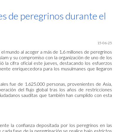
ion
es de peregrinos durante el
15-06-25
o el mundo al acoger a más de 1,6 millones de peregrinos
 islam y su compromiso con la organización de uno de los
ó la cifra oficial este jueves, destacando los esfuerzos
lmente enriquecedora para los musulmanes que llegaron
nales fue de 1.625.000 personas, provenientes de Asia,
ración del flujo global tras los años de restricciones
 ciudadanos sauditas que también han cumplido con esta
ente la confianza depositada por los peregrinos en las
cada fase de la peregrinación se realice bajo estrictos