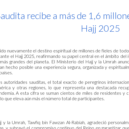
ip to main content
Skip to navigat
audita recibe a más de 1,6 millon
Hajj 2025
sido nuevamente el destino espiritual de millones de fieles de tod
rante el Hajj 2025, reafirmando su papel central en el ámbito del
 más grandes del planeta. El Ministerio del Hajj y la Umrah anunci
n hecho posible una experiencia segura, organizada y espiritua
países.
 autoridades sauditas, el total exacto de peregrinos internacio
érica y otras regiones, lo que representa una destacada recupe
ndemia. A esta cifra se suman cientos de miles de residentes y
a, lo que eleva aún más el número total de participantes.
jj y la Umrah, Tawfiq bin Fawzan Al-Rabiah, agradeció personalm
as, y subrayó el compromiso continuo del Reino en garantizar que 