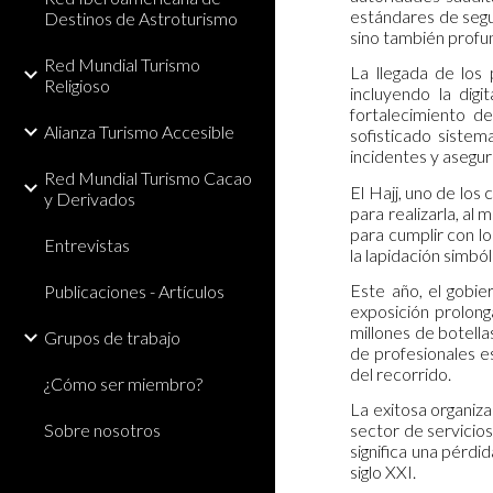
estándares de segur
Destinos de Astroturismo
sino también profu
Red Mundial Turismo
La llegada de los 
Religioso
incluyendo la digi
fortalecimiento d
Alianza Turismo Accesible
sofisticado sistem
incidentes y asegur
Red Mundial Turismo Cacao
El Hajj, uno de los
y Derivados
para realizarla, al
para cumplir con lo
Entrevistas
la lapidación simbó
Este año, el gobie
Publicaciones - Artículos
exposición prolong
millones de botell
Grupos de trabajo
de profesionales es
del recorrido.
¿Cómo ser miembro?
La exitosa organiza
Sobre nosotros
sector de servicios
significa una pérdi
siglo XXI.