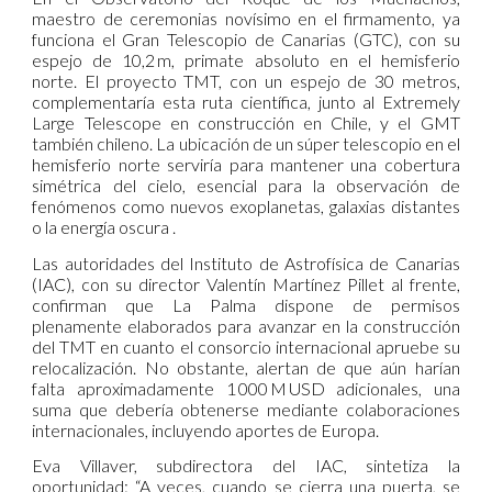
maestro de ceremonias novísimo en el firmamento, ya
funciona el Gran Telescopio de Canarias (GTC), con su
espejo de 10,2 m, primate absoluto en el hemisferio
norte. El proyecto TMT, con un espejo de 30 metros,
complementaría esta ruta científica, junto al Extremely
Large Telescope en construcción en Chile, y el GMT
también chileno
.
La ubicación de un súper telescopio en el
hemisferio norte serviría para mantener una cobertura
simétrica del cielo, esencial para la observación de
fenómenos como nuevos exoplanetas, galaxias distantes
o la energía oscura .
Las autoridades del Instituto de Astrofísica de Canarias
(IAC), con su director Valentín Martínez Pillet al frente,
confirman que La Palma dispone de permisos
plenamente elaborados para avanzar en la construcción
del TMT en cuanto el consorcio internacional apruebe su
relocalización
.
No obstante, alertan de que aún harían
falta aproximadamente 1 000 M USD adicionales, una
suma que debería obtenerse mediante colaboraciones
internacionales, incluyendo aportes de Europa.
Eva Villaver, subdirectora del IAC, sintetiza la
oportunidad: “A veces, cuando se cierra una puerta, se