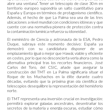
abre una ventana”. Tener un telescopio de clase 30 m en
territorio europeo supondría un salto cuantitativo para
España y Europa en términos de protagonismo científico
.
Además, el hecho de que La Palma sea una de las tres
ubicaciones a nivel mundial con condiciones idóneas y que
cuente con una normativa pionera de protección contra
la contaminación lumínica refuerza su idoneidad .
El exministro de Ciencia y astronauta de la ESA, Pedro
Duque, subraya este momento decisivo: España ya
demostró con su candidatura disponer de un
emplazamiento igual o mejor que Hawái, viable y eficiente
en costes, por lo que no desconcierta verla ahora como la
alternativa principal tras los recortes financieros
.
José
Carlos del Toro, del CSIC, añade que asegurar la
construcción del TMT en La Palma significaría situar el
Roque de los Muchachos en la élite durante cuatro
décadas, evitando que la próxima gran ola científica de
telescopios desequilibre la representación del hemisferio
norte
.
El TMT representa una inversión crucial en investigación:
permitirá explorar galaxias ancestrales, desentrañar los
secretos de la materia y energía oscuras, estudiar cómo