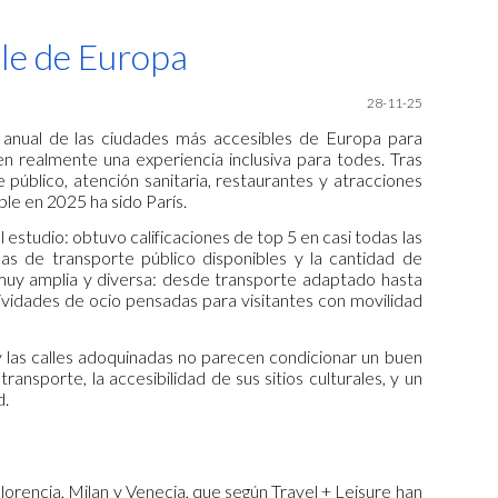
ion
ble de Europa
28-11-25
g anual de las ciudades más accesibles de Europa para
n realmente una experiencia inclusiva para todes. Tras
público, atención sanitaria, restaurantes y atracciones
ible en 2025 ha sido París.
 estudio: obtuvo calificaciones de top 5 en casi todas las
s de transporte público disponibles y la cantidad de
 muy amplia y diversa: desde transporte adaptado hasta
tividades de ocio pensadas para visitantes con movilidad
 y las calles adoquinadas no parecen condicionar un buen
nsporte, la accesibilidad de sus sitios culturales, y un
d.
rencia, Milan y Venecia, que según Travel + Leisure han