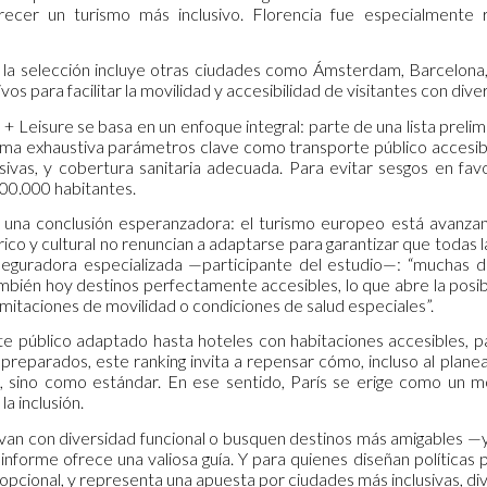
recer un turismo más inclusivo. Florencia fue especialmente 
, la selección incluye otras ciudades como Ámsterdam, Barcelon
ivos para facilitar la movilidad y accesibilidad de visitantes con dive
el + Leisure se basa en un enfoque integral: parte de una lista preli
rma exhaustiva parámetros clave como transporte público accesibl
usivas, y cobertura sanitaria adecuada. Para evitar sesgos en fa
100.000 habitantes.
a una conclusión esperanzadora: el turismo europeo está avanza
rico y cultural no renuncian a adaptarse para garantizar que todas
seguradora especializada —participante del estudio—: “muchas 
mbién hoy destinos perfectamente accesibles, lo que abre la posibi
imitaciones de movilidad o condiciones de salud especiales”.
e público adaptado hasta hoteles con habitaciones accesibles, 
s preparados, este ranking invita a repensar cómo, incluso al plan
o, sino como estándar. En ese sentido, París se erige como un m
a inclusión.
van con diversidad funcional o busquen destinos más amigables —y
forme ofrece una valiosa guía. Y para quienes diseñan políticas pú
 opcional, y representa una apuesta por ciudades más inclusivas, d