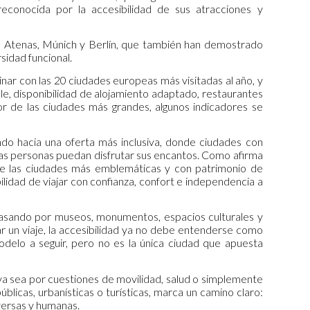
reconocida por la accesibilidad de sus atracciones y
a, Atenas, Múnich y Berlín, que también han demostrado
rsidad funcional.
minar con las 20 ciudades europeas más visitadas al año, y
e, disponibilidad de alojamiento adaptado, restaurantes
vor de las ciudades más grandes, algunos indicadores se
ndo hacia una oferta más inclusiva, donde ciudades con
 las personas puedan disfrutar sus encantos. Como afirma
de las ciudades más emblemáticas y con patrimonio de
lidad de viajar con confianza, confort e independencia a
pasando por museos, monumentos, espacios culturales y
ear un viaje, la accesibilidad ya no debe entenderse como
odelo a seguir, pero no es la única ciudad que apuesta
a sea por cuestiones de movilidad, salud o simplemente
blicas, urbanísticas o turísticas, marca un camino claro:
iversas y humanas.