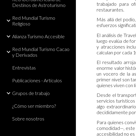
trabajado para of
Destinos de Astroturismo
restaurantes.
Red Mundial Turismo
Más allá del podio
Religioso
esfuerzos significat
El análisis de Trav
Alianza Turismo Accesible
luego evalúa de fo
y atracciones incl
Red Mundial Turismo Cacao
calculan por cada 
y Derivados
El resultado arroj
Entrevistas
enorme valor histó
un vocero de la a
primer nivel son ta
Publicaciones - Artículos
quienes viven con l
Grupos de trabajo
Desde el transport
servicios turístico
¿Cómo ser miembro?
algo extraordinari
decididamente por l
Sobre nosotros
Para quienes convi
comodidad—, este in
accesibilidad no es