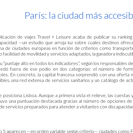
ip to main content
Skip to navigat
París: la ciudad más accesi
icación de viajes Travel + Leisure acaba de publicar su rankin
pacidad —un estudio que arroja luz sobre cuáles destinos ofrece
na de ciudades europeas en función de criterios como transporte 
o facilidad de movilidad y servicios adaptados, la ganadora indiscut
u “puntaje alto en todos los indicadores”, según los responsables del
edó fuera de ese podio en dos categorías: el número de forma
bles. En concreto, la capital francesa sorprendió con una oferta
ibles, una red extensa de servicios sanitarios y un catálogo de ac
e posiciona Lisboa. Aunque a primera vista el relieve, las cuestas
uvo una puntuación destacada gracias al número de opciones de tra
 de servicios preparados para atender a visitantes con discapacida
 5 aparecen —en orden variable según criterio— ciudades como Flo