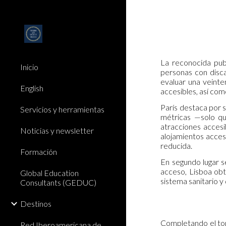
Sk
La reconocida publ
Inicio
personas con disca
evaluar una veinte
English
accesibles, así com
París destaca por s
Servicios y herramientas
métricas —solo qu
atracciones accesi
Noticias y newsletter
alojamientos acces
reducida.
Formación
En segundo lugar s
acceso, Lisboa obt
Global Education
sistema sanitario y
Consultants (GEDUC)
Destinos
Completando el top
Red Iberoamericana de