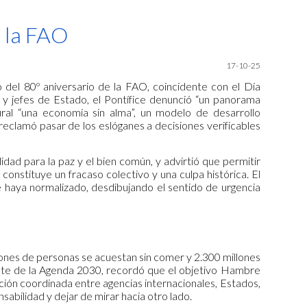
ion
n la FAO
17-10-25
del 80º aniversario de la FAO, coincidente con el Día
s y jefes de Estado, el Pontífice denunció “un panorama
ral “una economía sin alma”, un modelo de desarrollo
 reclamó pasar de los eslóganes a decisiones verificables
dad para la paz y el bien común, y advirtió que permitir
nstituye un fracaso colectivo y una culpa histórica. El
se haya normalizado, desdibujando el sentido de urgencia
lones de personas se acuestan sin comer y 2.300 millones
onte de la Agenda 2030, recordó que el objetivo Hambre
ación coordinada entre agencias internacionales, Estados,
sabilidad y dejar de mirar hacia otro lado.