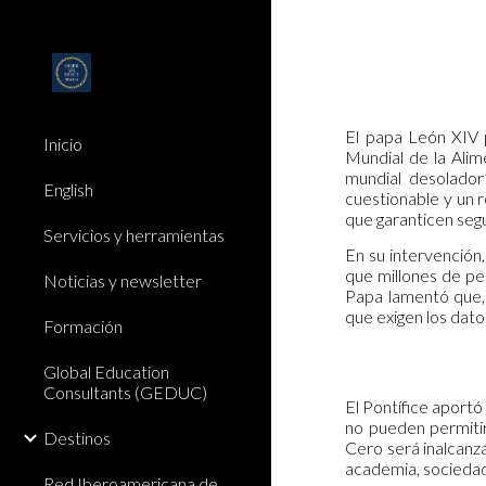
Sk
El papa León XIV p
Inicio
Mundial de la Alim
mundial desolador
English
cuestionable y un r
que garanticen segu
Servicios y herramientas
En su intervención
que millones de pe
Noticias y newsletter
Papa lamentó que, 
que exigen los dato
Formación
Global Education
Consultants (GEDUC)
El Pontífice aportó
no pueden permitir
Destinos
Cero será inalcanza
academia, sociedad 
Red Iberoamericana de