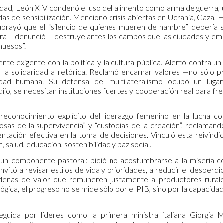
dad, León XIV condenó el uso del alimento como arma de guerra, u
s de sensibilización. Mencionó crisis abiertas en Ucrania, Gaza, H
ubrayó que el “silencio de quienes mueren de hambre” debería s
rra —denunció— destruye antes los campos que las ciudades y emp
 huesos”.
nte exigente con la política y la cultura pública. Alertó contra u
 la solidaridad a retórica. Reclamó encarnar valores —no sólo p
nidad humana. Su defensa del multilateralismo ocupó un luga
ijo, se necesitan instituciones fuertes y cooperación real para fre
econocimiento explícito del liderazgo femenino en la lucha c
ciosas de la supervivencia” y “custodias de la creación”, reclaman
ntación efectiva en la toma de decisiones. Vinculó esta reivindi
, salud, educación, sostenibilidad y paz social.
 un componente pastoral: pidió no acostumbrarse a la miseria c
nvitó a revisar estilos de vida y prioridades, a reducir el desper
nas de valor que remuneren justamente a productores rurales, p
 lógica, el progreso no se mide sólo por el PIB, sino por la capacida
seguida por líderes como la primera ministra italiana Giorgia 