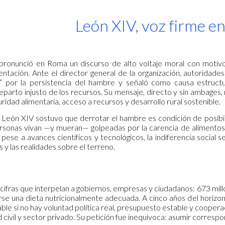
ip to main content
Skip to navigat
León XIV, voz firme e
ronunció en Roma un discurso de alto voltaje moral con motivo 
entación. Ante el director general de la organización, autoridade
” por la persistencia del hambre y señaló como causa estructu
eparto injusto de los recursos. Su mensaje, directo y sin ambages,
ridad alimentaria, acceso a recursos y desarrollo rural sostenible.
, León XIV sostuvo que derrotar el hambre es condición de posibili
rsonas vivan —y mueran— golpeadas por la carencia de alimentos co
pese a avances científicos y tecnológicos, la indiferencia social 
s y las realidades sobre el terreno.
 cifras que interpelan a gobiernos, empresas y ciudadanos: 673 mil
se una dieta nutricionalmente adecuada. A cinco años del horiz
ble si no hay voluntad política real, presupuesto estable y cooper
civil y sector privado. Su petición fue inequívoca: asumir correspon