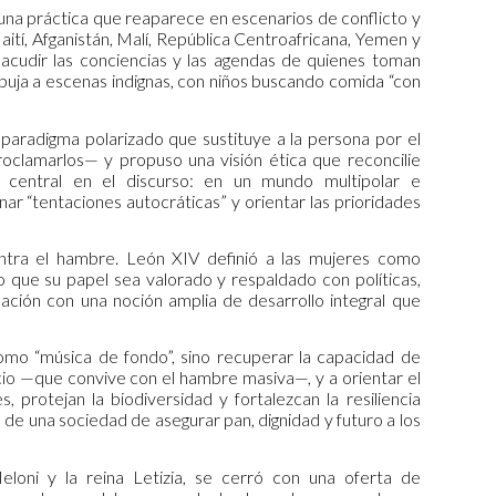
na práctica que reaparece en escenarios de conflicto y
aití, Afganistán, Malí, República Centroafricana, Yemen y
acudir las conciencias y las agendas de quienes toman
uja a escenas indignas, con niños buscando comida “con
n paradigma polarizado que sustituye a la persona por el
roclamarlos— y propuso una visión ética que reconcilie
r central en el discurso: en un mundo multipolar e
nar “tentaciones autocráticas” y orientar las prioridades
ontra el hambre. León XIV definió a las mujeres como
do que su papel sea valorado y respaldado con políticas,
cación con una noción amplia de desarrollo integral que
omo “música de fondo”, sino recuperar la capacidad de
dicio —que convive con el hambre masiva—, y a orientar el
rotejan la biodiversidad y fortalezcan la resiliencia
d de una sociedad de asegurar pan, dignidad y futuro a los
Meloni y la reina Letizia, se cerró con una oferta de