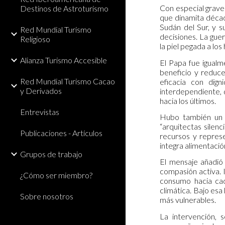
Con especial grave
Destinos de Astroturismo
que dinamita década
Sudán del Sur, y s
Red Mundial Turismo
decisiones. La gue
Religioso
la piel pegada a los
Alianza Turismo Accesible
El Papa fue igualme
beneficio y reduce
Red Mundial Turismo Cacao
eficacia con dig
y Derivados
interdependiente, d
hacia los últimos.
Entrevistas
Hubo también un r
“arquitectas silen
Publicaciones - Artículos
recursos y represe
integra alimentación
Grupos de trabajo
El mensaje añadió
compasión activa. I
¿Cómo ser miembro?
consumo hacia cade
climática. Bajo esa
Sobre nosotros
más vulnerables.
La intervención, 