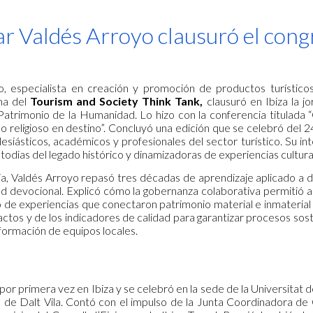
ip to main content
Skip to navigat
ar Valdés Arroyo clausuró el cong
o, especialista en creación y promoción de productos turístico
ma del
Tourism and Society Think Tank,
clausuró en Ibiza la 
atrimonio de la Humanidad. Lo hizo con la conferencia titulada
o religioso en destino”. Concluyó una edición que se celebró del 2
esiásticos, académicos y profesionales del sector turístico. Su in
odias del legado histórico y dinamizadoras de experiencias cultural
a, Valdés Arroyo repasó tres décadas de aprendizaje aplicado a de
ad devocional. Explicó cómo la gobernanza colaborativa permitió 
 de experiencias que conectaron patrimonio material e inmaterial 
actos y de los indicadores de calidad para garantizar procesos so
formación de equipos locales.
por primera vez en Ibiza y se celebró en la sede de la Universitat d
s de Dalt Vila. Contó con el impulso de la Junta Coordinadora d