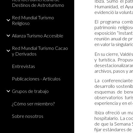
Ibiza. Sumó el pat
Destinos de Astroturismo
Humanidad, el Ayun
evidenció la volunta
Red Mundial Turismo
El programa combin
Religioso
patrimonio religi
exposición “Instant
Alianza Turismo Accesible
reunión anual de p
en valor la singula
Red Mundial Turismo Cacao
y Derivados
En su cierre, Valdé
y turística. Propu
desestacionalizaran
Entrevistas
archivos, pasos y ar
Publicaciones - Artículos
La conferenciante
desarrollo sostenib
Grupos de trabajo
esquemas de benefi
observatorios turís
experiencia y en el
¿Cómo ser miembro?
Ibiza ofreció un m
Sobre nosotros
hospitalario. La co
de que la Semana Sa
fijar estándares de