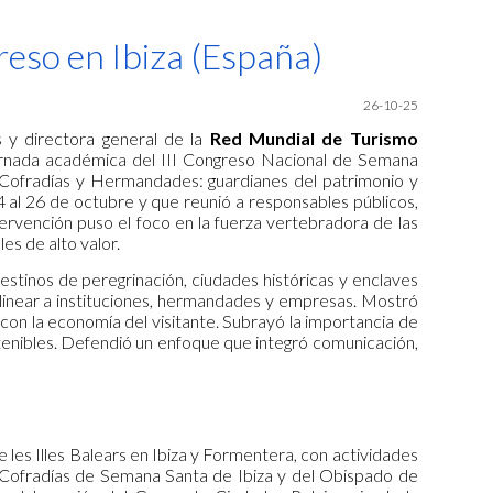
ion
reso en Ibiza (España)
26-10-25
s y directora general de la
Red Mundial de Turismo
jornada académica del III Congreso Nacional de Semana
 “Cofradías y Hermandades: guardianes del patrimonio y
4 al 26 de octubre y que reunió a responsables públicos,
tervención puso el foco en la fuerza vertebradora de las
es de alto valor.
stinos de peregrinación, ciudades históricas y enclaves
alinear a instituciones, hermandades y empresas. Mostró
con la economía del visitante. Subrayó la importancia de
stenibles. Defendió un enfoque que integró comunicación,
e les Illes Balears en Ibiza y Formentera, con actividades
e Cofradías de Semana Santa de Ibiza y del Obispado de