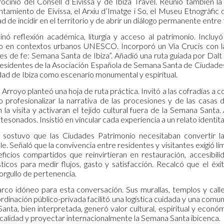
rocinio del Consell d’Eivissa y de Ibiza Travel. Reunió también 
tamiento de Eivissa, el Arxiu d’Imatge i So, el Museu Etnogràfic 
d de incidir en el territorio y de abrir un diálogo permanente entre 
ó reflexión académica, liturgia y acceso al patrimonio. Incluyó
oso en contextos urbanos UNESCO. Incorporó un Vía Crucis con l
es de fe: Semana Santa de Ibiza”. Añadió una ruta guiada por Dalt Vi
residentes de la Asociación Española de Semana Santa de Ciudades
ridad de Ibiza como escenario monumental y espiritual.
s Arroyo planteó una hoja de ruta práctica. Invitó a las cofradías a 
so profesionalizar la narrativa de las procesiones y de las casa
 la visita y activaran el tejido cultural fuera de la Semana Santa.
tesonados. Insistió en vincular cada experiencia a un relato identita
 sostuvo que las Ciudades Patrimonio necesitaban convertir la
le. Señaló que la convivencia entre residentes y visitantes exigió
cios compartidos que reinvirtieran en restauración, accesibilid
ticos para medir flujos, gasto y satisfacción. Recalcó que el éxit
 orgullo de pertenencia.
arco idóneo para esta conversación. Sus murallas, templos y call
ordinación público-privada facilitó una logística cuidada y una comun
nta, bien interpretada, generó valor cultural, espiritual y económ
 calidad y proyectar internacionalmente la Semana Santa ibicenca.