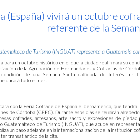
ip to main content
Skip to navigat
 (España) vivirá un octubre cofr
referente de la Sema
uatemalteco de Turismo (INGUAT) representa a Guatemala com
 para un octubre histórico en el que la ciudad reafirmará su cond
anización de la Agrupación de Hermandades y Cofradías de Córdoba
condición de una Semana Santa calificada de Interés Turíst
e durará todo el mes.
ncará con la Feria Cofrade de España e Iberoamérica, que tendrá l
nes de Córdoba (CEFC). Durante esos días se reunirán alrededor
esas cofrades, artesanos, arte sacro y expresiones de piedad p
tuto Guatemalteco de Turismo (INGUAT), que acude en representa
iza un paso adelante en la internacionalización de la institución 
er transatlántico de la cita.