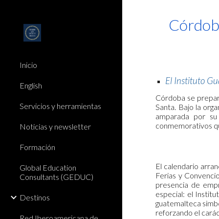
Sk
Córdoba
Inicio
El Instituto G
English
Córdoba se prepara
Servicios y herramientas
Santa. Bajo la org
amparada por su 
conmemorativos qu
Noticias y newsletter
Formación
El calendario arra
Global Education
Ferias y Convencio
Consultants (GEDUC)
presencia de empr
especial: el Insti
Destinos
guatemalteca simbol
reforzando el caráct
Red Iberoamericana de