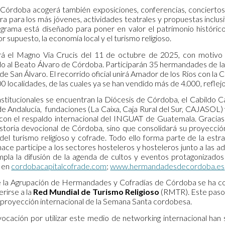
, Córdoba acogerá también exposiciones, conferencias, conciertos
ra para los más jóvenes, actividades teatrales y propuestas inclus
rograma está diseñado para poner en valor el patrimonio histórico,
r supuesto, la economía local y el turismo religioso.
rá el Magno Vía Crucis del 11 de octubre de 2025, con motivo d
o al Beato Álvaro de Córdoba. Participarán 35 hermandades de la ca
 de San Álvaro. El recorrido oficial unirá Amador de los Ríos con la 
00 localidades, de las cuales ya se han vendido más de 4.000, refle
nstitucionales se encuentran la Diócesis de Córdoba, el Cabildo 
de Andalucía, fundaciones (La Caixa, Caja Rural del Sur, CAJASOL
 con el respaldo internacional del INGUAT de Guatemala. Gracias
toria devocional de Córdoba, sino que consolidará su proyecció
del turismo religioso y cofrade. Todo ello forma parte de la est
ace participe a los sectores hosteleros y hosteleros junto a las a
pla la difusión de la agenda de cultos y eventos protagonizado
 en
cordobacapitalcofrade.com
;
www.hermandadesdecordoba.es
la Agrupación de Hermandades y Cofradías de Córdoba se ha conv
rirse a la
Red Mundial de Turismo Religioso
(RMTR). Este paso r
 proyección internacional de la Semana Santa cordobesa.
cación por utilizar este medio de networking internacional han