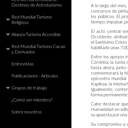
Destinos de Astroturismo
A lo largo del mes
concursos de pintu
los públicos. El p
Red Mundial Turismo
tiempo, impulsar, po
Religioso
El acto central se
Alianza Turismo Accesible
Occidente, atribuid
el Santísimo Cristo
Red Mundial Turismo Cacao
habilitado unas 7.0
y Derivados
Entre los apoyos i
Córdoba, la Junta 
Entrevistas
hasta ahora, junto
conmemorará la his
Publicaciones - Artículos
epicentro mundial 
Kapikúa; la misma h
Grupos de trabajo
Igualmente, contem
forma permanente
¿Cómo ser miembro?
Cabe destacar que 
Humanidad en adhe
Sobre nosotros
su apuesta por una
Su compromiso y vo