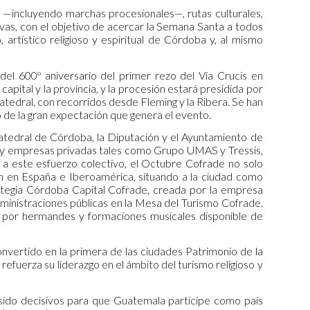
 —incluyendo marchas procesionales—, rutas culturales,
ivas, con el objetivo de acercar la Semana Santa a todos
 artístico religioso y espiritual de Córdoba y, al mismo
el 600º aniversario del primer rezo del Vía Crucis en
pital y la provincia, y la procesión estará presidida por
Catedral, con recorridos desde Fleming y la Ribera. Se han
jo de la gran expectación que genera el evento.
Catedral de Córdoba, la Diputación y el Ayuntamiento de
) y empresas privadas tales como Grupo UMAS y Tressis,
 a este esfuerzo colectivo, el Octubre Cofrade no solo
n en España e Iberoamérica, situando a la ciudad como
rategia Córdoba Capital Cofrade, creada por la empresa
dministraciones públicas en la Mesa del Turismo Cofrade.
s por hermandes y formaciones musicales disponible de
ertido en la primera de las ciudades Patrimonio de la
efuerza su liderazgo en el ámbito del turismo religioso y
 sido decisivos para que Guatemala participe como país