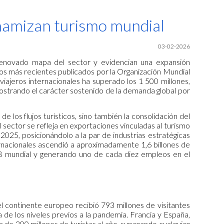
ion
inamizan turismo mundial
03-02-2026
 renovado mapa del sector y evidencian una expansión
os más recientes publicados por la Organización Mundial
viajeros internacionales ha superado los 1 500 millones,
mostrando el carácter sostenido de la demanda global por
e los flujos turísticos, sino también la consolidación del
sector se refleja en exportaciones vinculadas al turismo
2025, posicionándolo a la par de industrias estratégicas
ternacionales ascendió a aproximadamente 1,6 billones de
B mundial y generando uno de cada diez empleos en el
l continente europeo recibió 793 millones de visitantes
 de los niveles previos a la pandemia. Francia y España,
 de 200 millones de turistas al año, superando cualquier