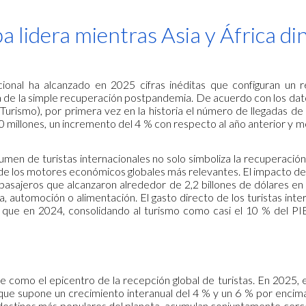
ip to main content
Skip to navigat
a lidera mientras Asia y África d
acional ha alcanzado en 2025 cifras inéditas que configuran un
lá de la simple recuperación postpandemia. De acuerdo con los dat
urismo), por primera vez en la historia el número de llegadas de 
0 millones, un incremento del 4 % con respecto al año anterior y 
men de turistas internacionales no solo simboliza la recuperación d
e los motores económicos globales más relevantes. El impacto del 
 pasajeros que alcanzaron alrededor de 2,2 billones de dólares en 
a, automoción o alimentación. El gasto directo de los turistas in
 que en 2024, consolidando al turismo como casi el 10 % del PI
 como el epicentro de la recepción global de turistas. En 2025, e
o que supone un crecimiento interanual del 4 % y un 6 % por encima
 destinos más populares del planeta, acumulan conjuntamente cerca