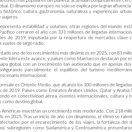
lobal. El dinamismo europeo no solo se explica por la gran afluencia 
 histórico, cultura, gastronomía, naturaleza y experiencias urba
e viajeros.
epresenta estabilidad y volumen, otras regiones del mundo está
el Pacífico cerraron el año con 331 millones de llegadas internac
eles de 2019, impulsada por la reapertura de mercados clave co
s vuelos de largo radio.
ntado uno de los crecimientos más dinámicos en 2025, con 81 millo
nente lidera este avance, y países como Marruecos destacan por es
mapa global, con un crecimiento tan acelerado que en apenas dos d
onfigurando parcialmente el equilibrio del turismo mediterrá
escenario internacional.
resale es Oriente Medio, que alcanzó los 100 millones de llegadas 
ras de 2019. Países como Emiratos Árabes Unidos, Qatar y Arabia S
iendo en conectividad aérea, eventos internacionales, cultura y h
o como destino global.
las Américas muestran un crecimiento más moderado. Con 218 millon
 % en 2025. Tras un inicio de año con dinamismo, el ritmo se ral
fectados por el encarecimiento de los viajes, la fortaleza del d
n así, subregiones como Sudamérica y Centroamérica presentar