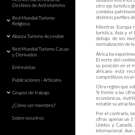
Destinos de Astroturismo
otro eje turístico g
combina patrimonio
distintos perfiles d
Red Mundial Turismo
Religioso
Mientras Europa r
turística. Asia y 
Alianza Turismo Accesible
debajo de los niv
normalización de lo
Red Mundial Turismo Cacao
África ha experime
y Derivados
El norte del conti
su posición en el 
Entrevistas
africano está rec
competitivos en el 
Publicaciones - Artículos
Otra región que sob
% frente a las cif
Grupos de trabajo
económicas, invirt
notable su atractiv
¿Cómo ser miembro?
Por el contrario, 
Sobre nosotros
cifras apenas un 1
Unidos y Canadá, a
internacional. Au