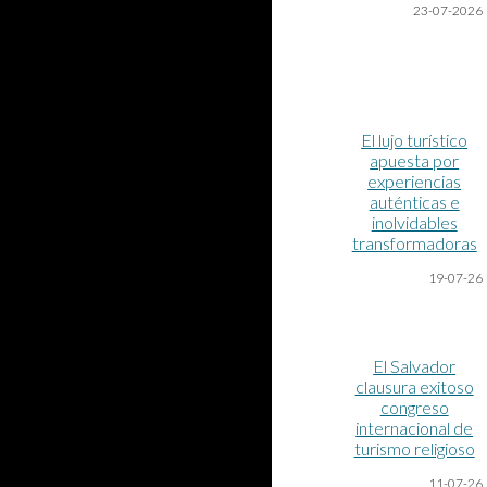
23-07-2026
El lujo turístico
apuesta por
experiencias
auténticas e
inolvidables
transformadoras
19-07
-26
El Salvador
clausura exitoso
congreso
internacional de
turismo religioso
11-07
-26