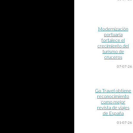
Modernización
portuaria
fortalece el
crecimiento del
turismo de
cruceros
07-07
-26
Go Travel obtiene
reconocimiento
como mejor
revista de viajes
de España
01-07
-26