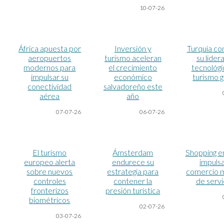
10-07
-26
África apuesta por
Inversión y
Turquía co
aeropuertos
turismo aceleran
su lider
modernos para
el crecimiento
tecnológi
impulsar su
económico
turismo g
conectividad
salvadoreño este
aérea
año
07-07
-26
06-07
-26
El turismo
Ámsterdam
Shopping e
europeo alerta
endurece su
impulsa
sobre nuevos
estrategia para
comercio m
controles
contener la
de servi
fronterizos
presión turística
biométricos
02-07
-26
03-07
-26