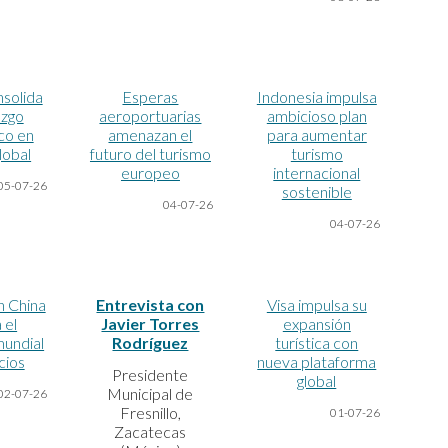
nsolida
Esperas
Indonesia impulsa
azgo
aeroportuarias
ambicioso plan
co en
amenazan el
para aumentar
lobal
futuro del turismo
turismo
europeo
internacional
05-07
-26
sostenible
04-07
-26
04-07
-26
n China
Entrevista con
Visa impulsa su
 el
Javier Torres
expansión
undial
Rodríguez
turística con
cios
nueva plataforma
Presidente
global
Municipal de
02-07
-26
Fresnillo,
01-07
-26
Zacatecas