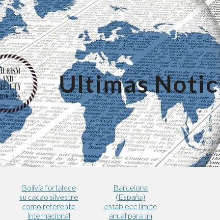
ip to main content
Skip to navigat
Ultimas Notici
Bolivia fortalece
Barcelona
su cacao silvestre
(España)
como referente
establece límite
internacional
anual para un