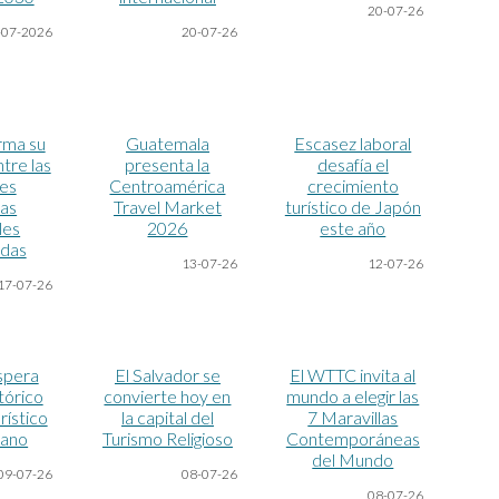
20-07
-26
-07-2026
20-07
-26
irma su
Guatemala
Escasez laboral
ntre las
presenta la
desafía el
es
Centroamérica
crecimiento
cas
Travel Market
turístico de Japón
les
2026
este año
das
13-07
-26
12
-07
-26
17-07
-26
spera
El Salvador se
El WTTC invita al
tórico
convierte hoy en
mundo a elegir las
rístico
la capital del
7 Maravillas
rano
Turismo Religioso
Contemporáneas
del Mundo
09-07
-26
08-07
-26
08-07
-26