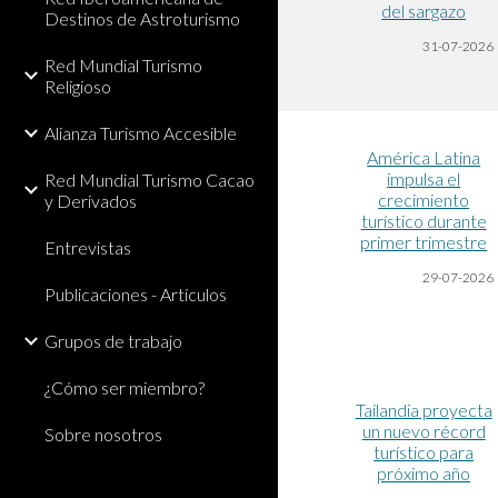
del sargazo
Destinos de Astroturismo
31-07-2026
Red Mundial Turismo
Religioso
Alianza Turismo Accesible
América Latina
impulsa el
Red Mundial Turismo Cacao
crecimiento
y Derivados
turístico durante
primer trimestre
Entrevistas
29-07-2026
Publicaciones - Artículos
Grupos de trabajo
¿Cómo ser miembro?
Tailandia proyecta
un nuevo récord
Sobre nosotros
turístico para
próximo año