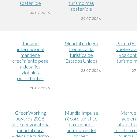
sostenible
turismo más
sostenible
30-07-2026
29-07-2026
Turismo
Mundial no logra
Palma (Es
internacional
frenar caída
vuelve a al
mantiene
turística de
voz cont
crecimiento pese
Estados Unidos
turismo m
a desafíos
28-07-2026
27
globales
persistentes
28-07-2026
GreenWorking
Mundial impulsa
Marrue
Awards 2026
récord turístico
acelera
abre convocatoria
en ciudades
infraestr
mundial para
anfitrionas del
turística r
videos de turismo
torneo
Mundial 