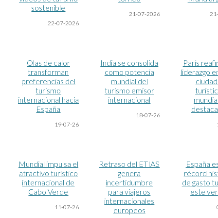
sostenible
21-07-2026
21
22-07-2026
Olas de calor
India se consolida
París reaf
transforman
como potencia
liderazgo e
preferencias del
mundial del
ciudad
turismo
turismo emisor
turísti
internacional hacia
internacional
mundia
España
destaca
18-07
-26
19-07
-26
Mundial impulsa el
Retraso del ETIAS
España e
atractivo turístico
genera
récord his
internacional de
incertidumbre
de gasto tu
Cabo Verde
para viajeros
este ve
internacionales
11-07
-26
europeos