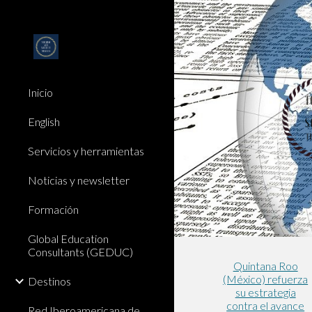
Sk
Inicio
English
Servicios y herramientas
Noticias y newsletter
Formación
Global Education
Consultants (GEDUC)
Quintana Roo
(México) refuerza
Destinos
su estrategia
contra el avance
Red Iberoamericana de