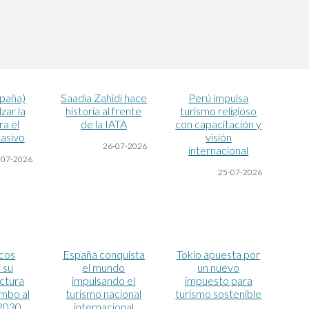
paña)
Saadia Zahidi hace
Perú impulsa
zar la
historia al frente
turismo religioso
ra el
de la IATA
con capacitación y
asivo
visión
26-07-2026
internacional
-07-2026
25-07-2026
cos
España conquista
Tokio apuesta por
 su
el mundo
un nuevo
uctura
impulsando el
impuesto para
umbo al
turismo nacional
turismo sostenible
2030
internacional