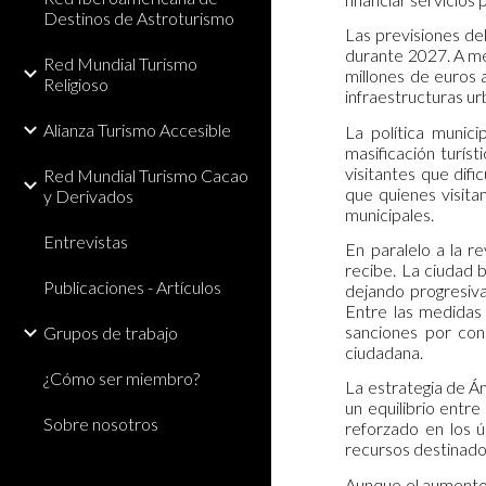
Destinos de Astroturismo
Las previsiones del
durante 2027. A me
Red Mundial Turismo
millones de euros a
Religioso
infraestructuras ur
Alianza Turismo Accesible
La política munic
masificación turís
visitantes que dif
Red Mundial Turismo Cacao
que quienes visita
y Derivados
municipales.
Entrevistas
En paralelo a la re
recibe. La ciudad 
Publicaciones - Artículos
dejando progresiva
Entre las medidas
sanciones por con
Grupos de trabajo
ciudadana.
¿Cómo ser miembro?
La estrategia de 
un equilibrio entr
Sobre nosotros
reforzado en los ú
recursos destinados
Aunque el aumento d