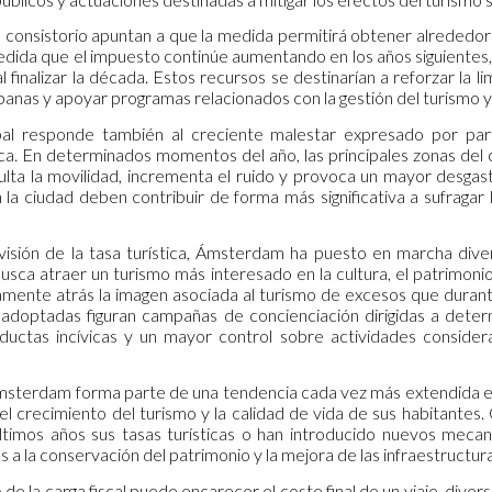
 consistorio apuntan a que la medida permitirá obtener alrededor d
dida que el impuesto continúe aumentando en los años siguientes,
l finalizar la década. Estos recursos se destinarían a reforzar la 
banas y apoyar programas relacionados con la gestión del turismo 
ipal responde también al creciente malestar expresado por part
tica. En determinados momentos del año, las principales zonas del
iculta la movilidad, incrementa el ruido y provoca un mayor desga
n la ciudad deben contribuir de forma más significativa a sufragar
visión de la tasa turística, Ámsterdam ha puesto en marcha diversa
busca atraer un turismo más interesado en la cultura, el patrimoni
mente atrás la imagen asociada al turismo de excesos que durant
 adoptadas figuran campañas de concienciación dirigidas a dete
ductas incívicas y un mayor control sobre actividades consider
Ámsterdam forma parte de una tendencia cada vez más extendida 
e el crecimiento del turismo y la calidad de vida de sus habitant
ltimos años sus tasas turísticas o han introducido nuevos mecani
 a la conservación del patrimonio y la mejora de las infraestructur
e la carga fiscal puede encarecer el coste final de un viaje, dive