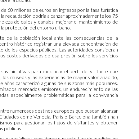
e 60 millones de euros en ingresos por la tasa turística
 la recaudación podría alcanzar aproximadamente los 75
limpieza de calles y canales, mejorar el mantenimiento de
y la protección del entorno urbano.
e de la población local ante las consecuencias de la
 centro histórico registran una elevada concentración de
ste de los espacios públicos. Las autoridades consideran
 los costes derivados de esa presión sobre los servicios
s iniciativas para modificar el perfil del visitante que
o, los museos y las experiencias de mayor valor añadido,
e años caracterizó algunas de sus zonas más populares.
rminados mercados emisores, un endurecimiento de las
adas especialmente problemáticas para la convivencia
entre numerosos destinos europeos que buscan alcanzar
es. Ciudades como Venecia, París o Barcelona también han
smos para gestionar los flujos de visitantes y obtener
as públicas.
rsos especialistas consideran que este tipo de medidas no