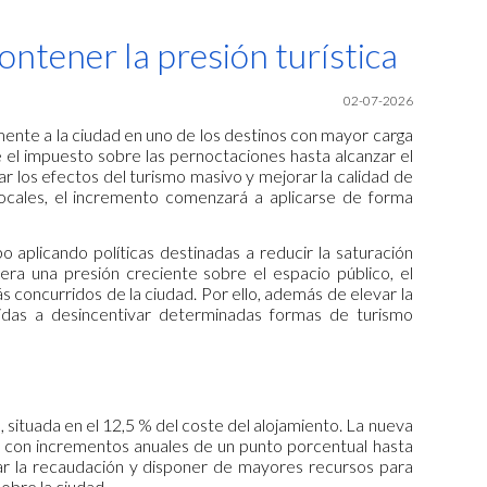
ion
ntener la presión turística
02-07-2026
ente a la ciudad en uno de los destinos con mayor carga
 el impuesto sobre las pernoctaciones hasta alcanzar el
 los efectos del turismo masivo y mejorar la calidad de
s locales, el incremento comenzará a aplicarse de forma
o aplicando políticas destinadas a reducir la saturación
era una presión creciente sobre el espacio público, el
ás concurridos de la ciudad. Por ello, además de elevar la
igidas a desincentivar determinadas formas de turismo
situada en el 12,5 % del coste del alojamiento. La nueva
 con incrementos anuales de un punto porcentual hasta
tar la recaudación y disponer de mayores recursos para
sobre la ciudad.