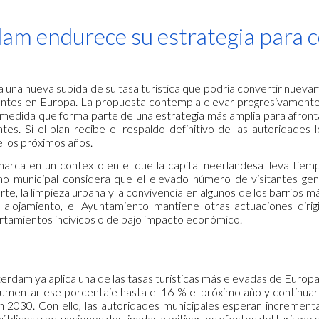
ip to main content
Skip to navigat
m endurece su estrategia para co
una nueva subida de su tasa turística que podría convertir nuevam
sitantes en Europa. La propuesta contempla elevar progresivamente
medida que forma parte de una estrategia más amplia para afrontar
ntes. Si el plan recibe el respaldo definitivo de las autoridade
 los próximos años.
nmarca en un contexto en el que la capital neerlandesa lleva tiemp
erno municipal considera que el elevado número de visitantes gen
te, la limpieza urbana y la convivencia en algunos de los barrios m
el alojamiento, el Ayuntamiento mantiene otras actuaciones dir
tamientos incívicos o de bajo impacto económico.
dam ya aplica una de las tasas turísticas más elevadas de Europa, 
mentar ese porcentaje hasta el 16 % el próximo año y continuar
n 2030. Con ello, las autoridades municipales esperan incremen
 públicos y actuaciones destinadas a mitigar los efectos del turismo 