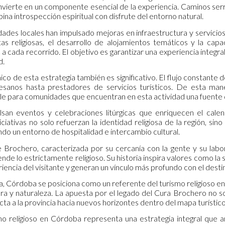
nvierte en un componente esencial de la experiencia. Caminos serra
na introspección espiritual con disfrute del entorno natural.
dades locales han impulsado mejoras en infraestructura y servicio
tas religiosas, el desarrollo de alojamientos temáticos y la cap
so a cada recorrido. El objetivo es garantizar una experiencia integr
d.
co de esta estrategia también es significativo. El flujo constant
tesanos hasta prestadores de servicios turísticos. De esta man
ble para comunidades que encuentran en esta actividad una fuente d
san eventos y celebraciones litúrgicas que enriquecen el calen
iciativas no solo refuerzan la identidad religiosa de la región, s
do un entorno de hospitalidad e intercambio cultural.
e Brochero, caracterizada por su cercanía con la gente y su la
de lo estrictamente religioso. Su historia inspira valores como la 
iencia del visitante y generan un vínculo más profundo con el desti
, Córdoba se posiciona como un referente del turismo religioso en
ltura y naturaleza. La apuesta por el legado del Cura Brochero no 
a a la provincia hacia nuevos horizontes dentro del mapa turístico
smo religioso en Córdoba representa una estrategia integral que ar