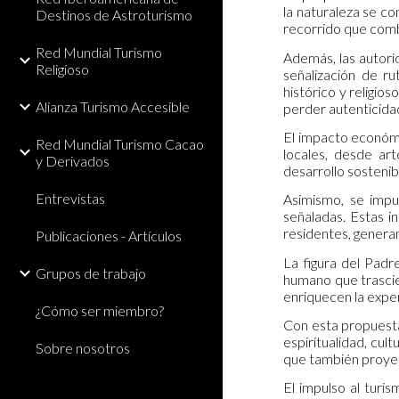
la naturaleza se co
Destinos de Astroturismo
recorrido que combi
Red Mundial Turismo
Además, las autori
Religioso
señalización de ru
histórico y religio
Alianza Turismo Accesible
perder autenticida
El impacto económi
Red Mundial Turismo Cacao
locales, desde ar
y Derivados
desarrollo sosteni
Entrevistas
Asimismo, se impul
señaladas. Estas in
residentes, generan
Publicaciones - Artículos
La figura del Padr
Grupos de trabajo
humano que trascien
enriquecen la exper
¿Cómo ser miembro?
Con esta propuesta
espiritualidad, cu
Sobre nosotros
que también proyect
El impulso al turi