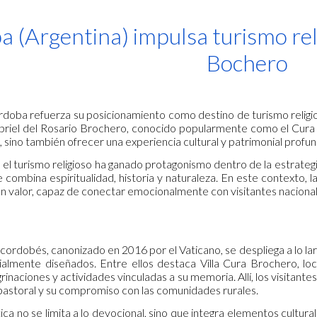
ip to main content
Skip to navigat
 (Argentina) impulsa turismo reli
Bochero
rdoba refuerza su posicionamiento como destino de turismo religio
riel del Rosario Brochero, conocido popularmente como el Cura 
, sino también ofrecer una experiencia cultural y patrimonial profun
, el turismo religioso ha ganado protagonismo dentro de la estrate
 combina espiritualidad, historia y naturaleza. En este contexto,
an valor, capaz de conectar emocionalmente con visitantes nacional
 cordobés, canonizado en 2016 por el Vaticano, se despliega a lo l
ialmente diseñados. Entre ellos destaca Villa Cura Brochero, l
inaciones y actividades vinculadas a su memoria. Allí, los visitan
 pastoral y su compromiso con las comunidades rurales.
ica no se limita a lo devocional, sino que integra elementos cultural