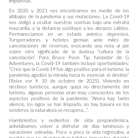
impuestas.
En 2020 y 2021 nos encontramos en medio de los
altibajos de la pandemia y sus mutaciones. La Covid-19
nos obligó a ocultar nuestras sonrisas bajo una extraña
mascarilla, y la distancia sustituyó a los abrazos cálidos.
Permanecíamos en un estado anímico depresivo.
Turoperadores y hoteles gemían ante miles de
cancelaciones de reservas, evocando una nota al pie
sobre otro significado de la dudosa “cultura de la
cancelación”. Para Bruce Poon Tip, fundador de G
Adventures, la Covid-19 también incluyó oportunidades:
“Creo que la Covid-19 fue algo positivo para el turismo: la
pandemia agudizó la mirada hacia lo esencial: el destino”
(Reise vor 9, 10 de octubre de 2025). Viviendo en
destinos turísticos, aunque quizá no directamente del
turismo, algunas personas eran muy conscientes de los
aspectos positivos de la pandemia: “Ahora hay tanto
silencio, los lagos se han limpiado, no hay basura en los
senderos, la naturaleza se recupera…”.
Hambrientos y sedientos de vida pospandémica,
anhelábamos volver a disfrutar de días luminosos y
vacaciones soleadas. Poco a poco la vida regresaba, a
medida que se abandonaban hábitos impuestos durante