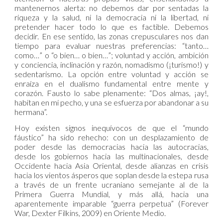
mantenernos alerta: no debemos dar por sentadas la
riqueza y la salud, ni la democracia ni la libertad, ni
pretender hacer todo lo que es factible. Debemos
decidir. En ese sentido, las zonas crepusculares nos dan
tiempo para evaluar nuestras preferencias: “tanto…
como…” o “o bien… o bien…”; voluntad y acción, ambición
y conciencia, inclinación y razón, nomadismo (¡turismo!) y
sedentarismo. La opción entre voluntad y acción se
enraíza en el dualismo fundamental entre mente y
corazón. Fausto lo sabe plenamente: “Dos almas, ¡ay!,
habitan en mi pecho, y una se esfuerza por abandonar a su
hermana”.
Hoy existen signos inequívocos de que el “mundo
fáustico” ha sido rehecho: con un desplazamiento de
poder desde las democracias hacia las autocracias,
desde los gobiernos hacia las multinacionales, desde
Occidente hacia Asia Oriental, desde alianzas en crisis
hacia los vientos ásperos que soplan desde la estepa rusa
a través de un frente ucraniano semejante al de la
Primera Guerra Mundial, y más allá, hacia una
aparentemente imparable “guerra perpetua” (Forever
War, Dexter Filkins, 2009) en Oriente Medio.