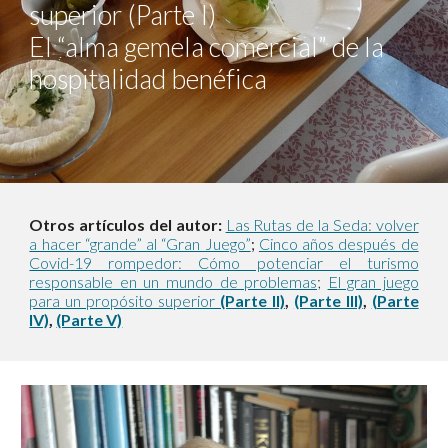
superior (Parte I)
El “alma gemela comercial” de la
hospitalidad benéfica
Otros artículos del autor:
Las Rutas de la Seda: volver
a hacer “grande” al “Gran Juego”
Cinco años después de
;
Covid-19 rompedor: Cómo potenciar el turismo
responsable en un mundo de problemas
;
El gran juego
para un propósito superior
(Parte II)
,
(Parte III)
,
(Parte
IV)
,
(Parte V)