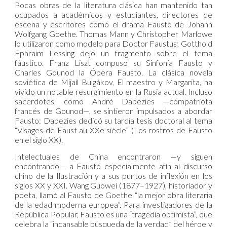
Pocas obras de la literatura clásica han mantenido tan
ocupados a académicos y estudiantes, directores de
escena y escritores como el drama Fausto de Johann
Wolfgang Goethe. Thomas Mann y Christopher Marlowe
lo utilizaron como modelo para Doctor Faustus; Gotthold
Ephraim Lessing dejó un fragmento sobre el tema
fáustico. Franz Liszt compuso su Sinfonía Fausto y
Charles Gounod la Ópera Fausto. La clásica novela
soviética de Mijaíl Bulgákov, El maestro y Margarita, ha
vivido un notable resurgimiento en la Rusia actual. Incluso
sacerdotes, como André Dabezies —compatriota
francés de Gounod—, se sintieron impulsados a abordar
Fausto: Dabezies dedicó su tardía tesis doctoral al tema
“Visages de Faust au XXe siècle” (Los rostros de Fausto
en el siglo XX).
Intelectuales de China encontraron —y siguen
encontrando— a Fausto especialmente afín al discurso
chino de la Ilustración y a sus puntos de inflexión en los
siglos XX y XXI. Wang Guowei (1877–1927), historiador y
poeta, llamó al Fausto de Goethe “la mejor obra literaria
de la edad moderna europea”. Para investigadores de la
República Popular, Fausto es una “tragedia optimista”, que
celebra la “incansable búsqueda de la verdad” del héroe y