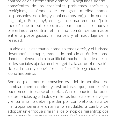
contradicción sintomática: éramos —y seguimos siendo—
conscientes de los crecientes problemas sociales y
ecológicos, sabiendo que en gran medida somos
responsables de ellos, y continuamos exigiendo que se
haga algo. Pero, ¡ay!, en lugar de mantener un “justo
medio” que impulse reformas para abrazar lo nuevo,
preferimos encontrar el mínimo común denominador
entre la postergación, la neurosis y el maquillaje de la
realidad.
La vida es un escenario, como solemos decir, y el turismo
desempeña su papel, evocando tanto lo auténtico como
dando la bienvenida a lo artificial, mucho antes de que las
redes sociales ajustaran el zeitgeist a la autooptimización
de cada cual y convirtieran al “selfi” fotográfico en su
icono hedonista.
Somos plenamente conscientes del imperativo de
cambiar mentalidades y estructuras que, con razón,
pueden considerarse obsoletas. Aun reconociendo todos
los beneficios agradables y méritos honorables, los viajes
y el turismo no deben perder por completo su aura de
filantropía serena y dinamismo saludable, a cambio de
adoptar un enfoque similar a los principios misantrópicos
de Fausto: “¿Qué gano yo con esto?” y “Todo vale”. Fausto