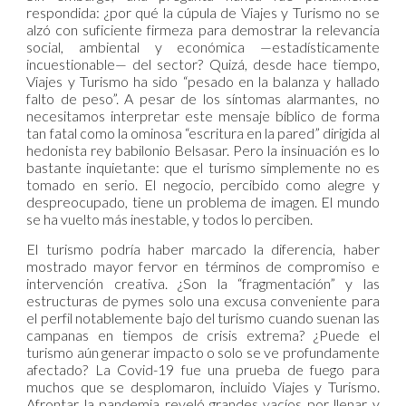
respondida: ¿por qué la cúpula de Viajes y Turismo no se
alzó con suficiente firmeza para demostrar la relevancia
social, ambiental y económica —estadísticamente
incuestionable— del sector? Quizá, desde hace tiempo,
Viajes y Turismo ha sido “pesado en la balanza y hallado
falto de peso”. A pesar de los síntomas alarmantes, no
necesitamos interpretar este mensaje bíblico de forma
tan fatal como la ominosa “escritura en la pared” dirigida al
hedonista rey babilonio Belsasar. Pero la insinuación es lo
bastante inquietante: que el turismo simplemente no es
tomado en serio. El negocio, percibido como alegre y
despreocupado, tiene un problema de imagen. El mundo
se ha vuelto más inestable, y todos lo perciben.
El turismo podría haber marcado la diferencia, haber
mostrado mayor fervor en términos de compromiso e
intervención creativa. ¿Son la “fragmentación” y las
estructuras de pymes solo una excusa conveniente para
el perfil notablemente bajo del turismo cuando suenan las
campanas en tiempos de crisis extrema? ¿Puede el
turismo aún generar impacto o solo se ve profundamente
afectado? La Covid-19 fue una prueba de fuego para
muchos que se desplomaron, incluido Viajes y Turismo.
Afrontar la pandemia reveló grandes vacíos por llenar y