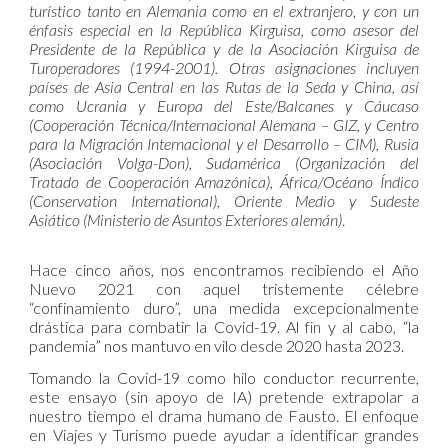
turístico tanto en Alemania como en el extranjero, y con un
énfasis especial en la República Kirguisa, como asesor del
Presidente de la República y de la Asociación Kirguisa de
Turoperadores (1994-2001). Otras asignaciones incluyen
países de Asia Central en las Rutas de la Seda y China, así
como Ucrania y Europa del Este/Balcanes y Cáucaso
(Cooperación Técnica/Internacional Alemana – GIZ, y Centro
para la Migración Internacional y el Desarrollo – CIM), Rusia
(Asociación Volga-Don), Sudamérica (Organización del
Tratado de Cooperación Amazónica), África/Océano Índico
(Conservation International), Oriente Medio y Sudeste
Asiático (Ministerio de Asuntos Exteriores alemán)
.
Hace cinco años, nos encontramos recibiendo el Año
Nuevo 2021 con aquel tristemente célebre
“confinamiento duro”, una medida excepcionalmente
drástica para combatir la Covid-19. Al fin y al cabo, “la
pandemia” nos mantuvo en vilo desde 2020 hasta 2023.
Tomando la Covid-19 como hilo conductor recurrente,
este ensayo (sin apoyo de IA) pretende extrapolar a
nuestro tiempo el drama humano de Fausto. El enfoque
en Viajes y Turismo puede ayudar a identificar grandes