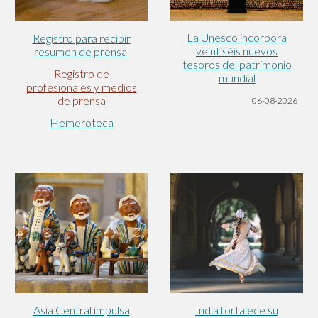
La Unesco incorpora
Registro para recibir
veintiséis nuevos
resumen de prensa
tesoros del patrimonio
Registro de
mundial
profesionales y medios
de prensa
06-08-2026
Hemeroteca
India fortalece su
Asia Central impulsa