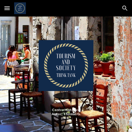
Skip to main content
Skip to navigation
Centro Hist
ó
rico
Autor: Thomas G.