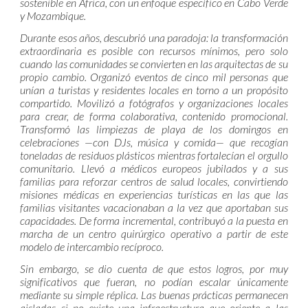
sostenible en África, con un enfoque específico en Cabo Verde
y Mozambique.
Durante esos años, descubrió una paradoja: la transformación
extraordinaria es posible con recursos mínimos, pero solo
cuando las comunidades se convierten en las arquitectas de su
propio cambio. Organizó eventos de cinco mil personas que
unían a turistas y residentes locales en torno a un propósito
compartido. Movilizó a fotógrafos y organizaciones locales
para crear, de forma colaborativa, contenido promocional.
Transformó las limpiezas de playa de los domingos en
celebraciones —con DJs, música y comida— que recogían
toneladas de residuos plásticos mientras fortalecían el orgullo
comunitario. Llevó a médicos europeos jubilados y a sus
familias para reforzar centros de salud locales, convirtiendo
misiones médicas en experiencias turísticas en las que las
familias visitantes vacacionaban a la vez que aportaban sus
capacidades. De forma incremental, contribuyó a la puesta en
marcha de un centro quirúrgico operativo a partir de este
modelo de intercambio recíproco.
Sin embargo, se dio cuenta de que estos logros, por muy
significativos que fueran, no podían escalar únicamente
mediante su simple réplica. Las buenas prácticas permanecen
aisladas si no existe una infraestructura que oriente a las