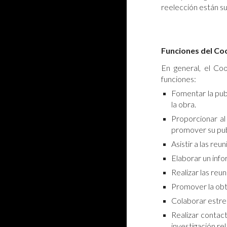
reelección están su
Funciones del Co
En general, el Co
funciones:
Fomentar la publ
la obra.
Proporcionar al
promover su publ
Asistir a las re
Elaborar un info
Realizar las reu
Promover la obte
Colaborar estre
Realizar contact
investigación re