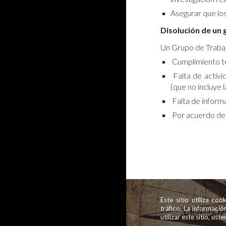
Asegurar que los
Disolución de un 
Un Grupo de Trabajo
Cumplimiento te
Falta de activid
(que no incluye 
Falta de informa
Por acuerdo del
Este sitio utiliza co
tráfico. La informaci
utilizar este sitio, us