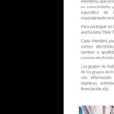
miembros, que se i
su conocimiento 
específica de i
especialmente en l
Para participar en
and Society Think 
Cada miembro pued
correo electrón
nombre y apellid
correos electrónico
Los grupos de tra
de los grupos de t
con información 
objetivos, activid
financiación, etc.