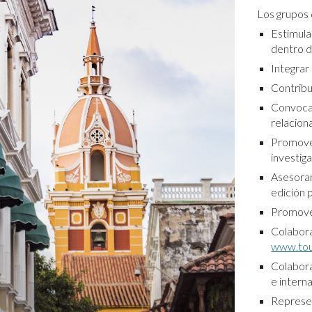
Los grupos 
Estimula
dentro d
Integrar
Contribu
Convoc
relacion
Promover
investiga
Asesora
edición 
Promover
Colab
www.tou
Colabora
e intern
Represen