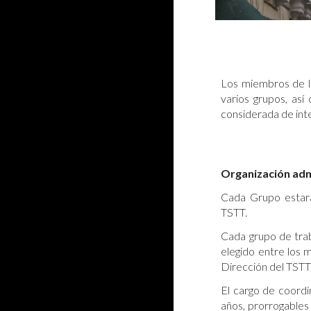
Los miembros de lo
varios grupos, as
considerada de int
Organización adm
Cada Grupo estar
TSTT.
Cada grupo de trab
elegido entre los 
Dirección del TSTT
El cargo de coord
años, prorrogables