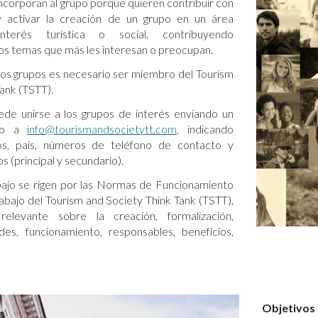
ncorporan al grupo porque quieren contribuir con
y activar la creación de un grupo en un área
nterés turística o social, contribuyendo
os temas que más les interesan o preocupan.
 los grupos es necesario ser miembro del Tourism
Tank (TSTT).
e unirse a los grupos de interés enviando un
ico a
info@tourismandsocietytt.com
, indicando
os, país, números de teléfono de contacto y
s (principal y secundario).
bajo se rigen por las Normas de Funcionamiento
rabajo del Tourism and Society Think Tank (TSTT),
relevante sobre la creación, formalización,
ades, funcionamiento, responsables, beneficios,
Objetivos