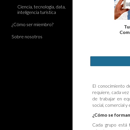
Ciencia, tecnologia, data,
inteligencia turística
¿Cómo ser miembro?
Tu
Comu
Sobre nosotros
El conocimiento de
requiere, cada vez
de trabajar en e
social, comercial y
¿Cómo se forman 
Cada grupo está 