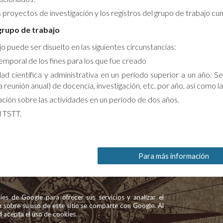
 proyectos de investigación y los registros del grupo de trabajo cu
grupo de trabajo
 puede ser disuelto en las siguientes circunstancias:
mporal de los fines para los que fue creado
ad científica y administrativa en un período superior a un año. S
la reunión anual) de docencia, investigación, etc. por año, así como 
ción sobre las actividades en un período de dos años.
 TSTT.
Para más información
okies de Google para ofrecer sus servicios y analizar el
ón sobre su uso de este sitio se comparte con Google. Al
ted acepta el uso de cookies.