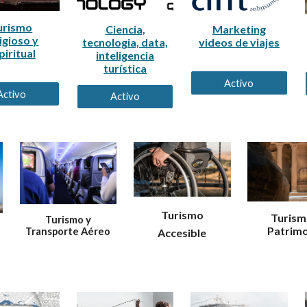
urismo
Ciencia,
Marketing
igi
oso y
tecnologia, data,
videos de viajes
piritual
inteligencia
turística
Activo
Activo
Activo
Turismo
Turism
Turismo y
Patrim
Transporte Aéreo
Accesible