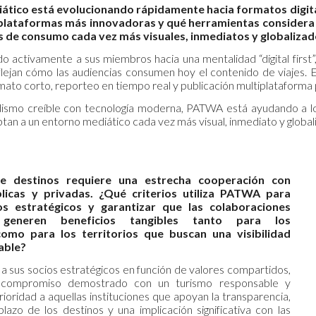
ático está evolucionando rápidamente hacia formatos digit
a plataformas más innovadoras y qué herramientas considera 
s de consumo cada vez más visuales, inmediatos y globaliza
 activamente a sus miembros hacia una mentalidad “digital firs
eflejan cómo las audiencias consumen hoy el contenido de viajes. 
rmato corto, reporteo en tiempo real y publicación multiplataforma 
dismo creíble con tecnología moderna, PATWA está ayudando a lo
tan a un entorno mediático cada vez más visual, inmediato y global
e destinos requiere una estrecha cooperación con
blicas y privadas. ¿Qué criterios utiliza PATWA para
os estratégicos y garantizar que las colaboraciones
s generen beneficios tangibles tanto para los
omo para los territorios que buscan una visibilidad
able?
 sus socios estratégicos en función de valores compartidos,
n compromiso demostrado con un turismo responsable y
rioridad a aquellas instituciones que apoyan la transparencia,
plazo de los destinos y una implicación significativa con las