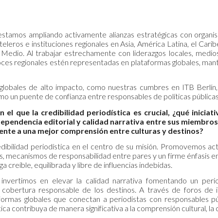
stamos ampliando activamente alianzas estratégicas con organis
teleros e instituciones regionales en Asia, América Latina, el Caribe
 Medio. Al trabajar estrechamente con liderazgos locales, medi
voces regionales estén representadas en plataformas globales, ma
globales de alto impacto, como nuestras cumbres en ITB Berlín,
 un puente de confianza entre responsables de políticas públicas, 
n el que la credibilidad periodística es crucial, ¿qué ini
ndependencia editorial y calidad narrativa entre sus miembro
ente a una mejor comprensión entre culturas y destinos?
dibilidad periodística en el centro de su misión. Promovemos ac
s, mecanismos de responsabilidad entre pares y un firme énfasis en 
a creíble, equilibrada y libre de influencias indebidas.
invertimos en elevar la calidad narrativa fomentando un period
na cobertura responsable de los destinos. A través de foros de
formas globales que conectan a periodistas con responsables pú
ica contribuya de manera significativa a la comprensión cultural, la 