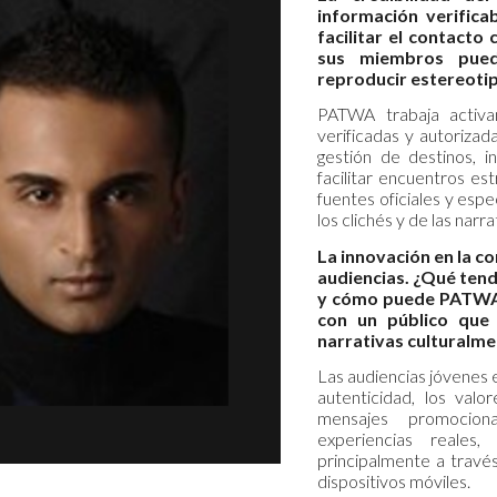
información verific
facilitar el contacto
sus miembros pued
reproducir estereotip
PATWA trabaja activ
verificadas y autorizad
gestión de destinos, i
facilitar encuentros es
fuentes oficiales y esp
los clichés y de las na
La innovación en la c
audiencias. ¿Qué ten
y cómo puede PATWA g
con un público que 
narrativas culturalme
Las audiencias jóvenes e
autenticidad, los valo
mensajes promociona
experiencias reales,
principalmente a través
dispositivos móviles.