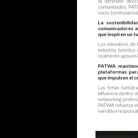
Al defender direct
comunidades, PATWA
socio-territorial má
La sostenibilid
comunicadores af
que inspiren un t
Los miembros de P
industria turístic
realmente apoyen la
PATWA mantiene 
plataformas para
que impulsen el c
Las ferias turísti
influencia dentro 
networking profesio
PATWA refuerza el 
narrativa responsab