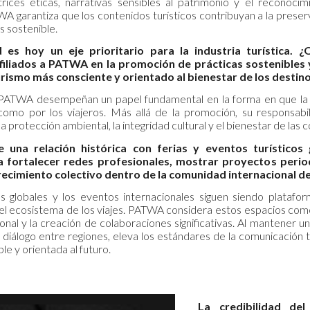
rices éticas, narrativas sensibles al patrimonio y el reconocimi
 garantiza que los contenidos turísticos contribuyan a la preserv
s sostenible.
ad es hoy un eje prioritario para la industria turística
iliados a PATWA en la promoción de prácticas sostenibles 
urismo más consciente y orientado al bienestar de los destin
ATWA desempeñan un papel fundamental en la forma en que la s
a como por los viajeros. Más allá de la promoción, su responsabil
 protección ambiental, la integridad cultural y el bienestar de las
una relación histórica con ferias y eventos turísticos
 fortalecer redes profesionales, mostrar proyectos perio
recimiento colectivo dentro de la comunidad internacional d
cas globales y los eventos internacionales siguen siendo platafo
del ecosistema de los viajes. PATWA considera estos espacios como 
nal y la creación de colaboraciones significativas. Al mantener un
diálogo entre regiones, eleva los estándares de la comunicación 
le y orientada al futuro.
La credibilidad de