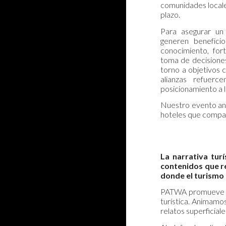
comunidades locale
plazo.
Para asegurar un
generen beneficio
conocimiento, fo
toma de decisiones 
torno a objetivos 
alianzas refuerc
posicionamiento a l
Nuestro evento anu
hoteles que compart
La narrativa tur
contenidos que re
donde el turismo 
PATWA promueve act
turística. Animamo
relatos superficial