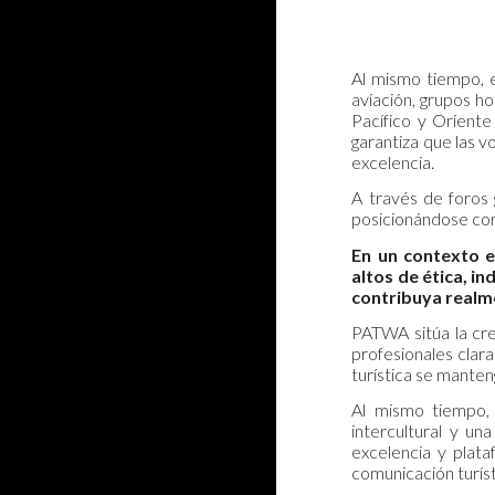
Al mismo tiempo, e
aviación, grupos ho
Pacífico y Oriente
garantiza que las 
excelencia.
A través de foros 
posicionándose como
En un contexto e
altos de ética, i
contribuya realm
PATWA sitúa la cre
profesionales clara
turística se manteng
Al mismo tiempo, 
intercultural y u
excelencia y plata
comunicación turíst