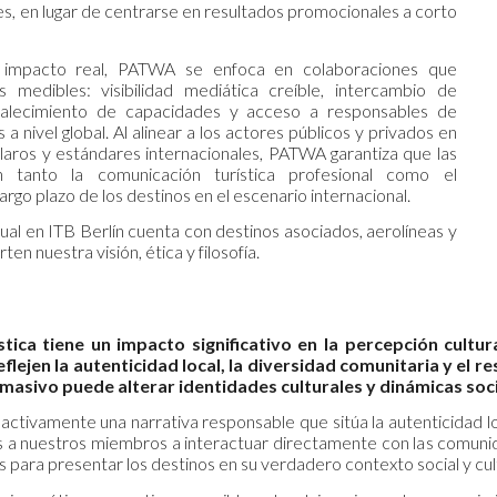
s, en lugar de centrarse en resultados promocionales a corto
 impacto real, PATWA se enfoca en colaboraciones que
s medibles: visibilidad mediática creíble, intercambio de
rtalecimiento de capacidades y acceso a responsables de
a nivel global. Al alinear a los actores públicos y privados en
claros y estándares internacionales, PATWA garantiza que las
en tanto la comunicación turística profesional como el
argo plazo de los destinos en el escenario internacional.
al en ITB Berlín cuenta con destinos asociados, aerolíneas y
en nuestra visión, ética y filosofía.
ística tiene un impacto significativo en la percepción cu
flejen la autenticidad local, la diversidad comunitaria y el 
masivo puede alterar identidades culturales y dinámicas soci
ivamente una narrativa responsable que sitúa la autenticidad loca
s a nuestros miembros a interactuar directamente con las comunid
es para presentar los destinos en su verdadero contexto social y cul