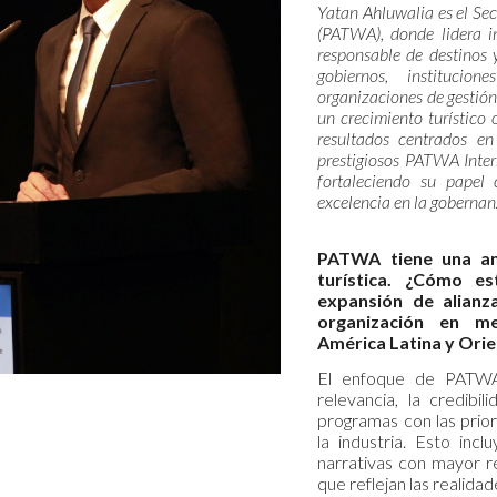
Yatan Ahluwalia es el Sec
(PATWA), donde lidera in
responsable de destinos 
gobiernos, institucion
organizaciones de gestión 
un crecimiento turístico 
resultados centrados en
prestigiosos PATWA Inter
fortaleciendo su papel 
excelencia en la gobernanza
PATWA tiene una amp
turística. ¿Cómo es
expansión de alianza
organización en me
América Latina y Ori
El enfoque de PATWA 
relevancia, la credibil
programas con las prio
la industria. Esto incl
narrativas con mayor r
que reflejan las realidad