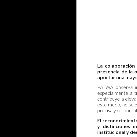
La colaboración 
presencia de la 
aportar una mayor
PATWA observa im
especialmente a tr
contribuye a eleva
este modo, no solo 
precisa y responsab
El reconocimient
y distinciones m
institucional y d