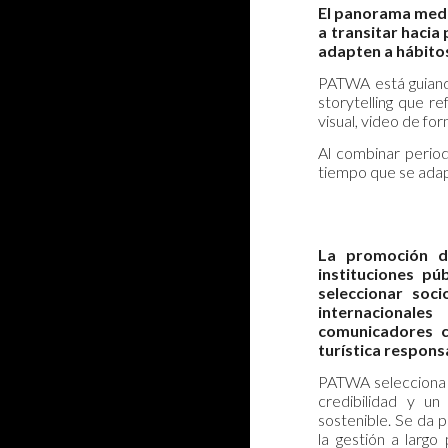
El panorama medi
a transitar haci
adapten a hábito
PATWA está guiando
storytelling que r
visual, video de fo
Al combinar perio
tiempo que se adap
La promoción d
instituciones pú
seleccionar soci
internacionale
comunicadores c
turística respons
PATWA selecciona a
credibilidad y u
sostenible. Se da p
la gestión a largo 