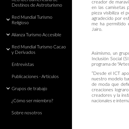
creador de maravil
Destinos de Astroturismo
en las camisetas 
pieza visibiliza e
Red Mundial Turismo
agradecido por es
Religioso
me ha permitido e
Jairo.
Alianza Turismo Accesible
Red Mundial Turismo Cacao
y Derivados
Asimismo, un grup
Inclusión Social (
programa de "Artes
Entrevistas
“Desde el ICT apoy
Publicaciones - Artículos
nuestro modelo tur
de moda que defin
Grupos de trabajo
creaciones lograro
creadores y la ins
¿Cómo ser miembro?
nacionales e intern
Sobre nosotros