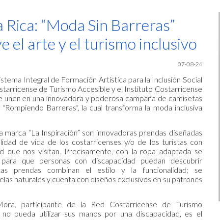
ip to main content
Skip to navigat
 Rica: “Moda Sin Barreras”
 el arte y el turismo inclusivo
07-08-24
stema Integral de Formación Artística para la Inclusión Social
starricense de Turismo Accesible y el Instituto Costarricense
se unen en una innovadora y poderosa campaña de camisetas
"Rompiendo Barreras", la cual transforma la moda inclusiva
a marca “La Inspiración” son innovadoras prendas diseñadas
lidad de vida de los costarricenses y/o de los turistas con
ad que nos visitan. Precisamente, con la ropa adaptada se
para que personas con discapacidad puedan descubrir
tas prendas combinan el estilo y la funcionalidad; se
elas naturales y cuenta con diseños exclusivos en su patrones
 Mora, participante de la Red Costarricense de Turismo
 no pueda utilizar sus manos por una discapacidad, es el