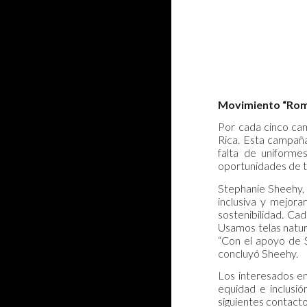
Movimiento “Rom
Por cada cinco cam
Rica. Esta campaña
falta de uniform
oportunidades de t
Stephanie Sheehy, 
inclusiva y mejora
sostenibilidad. Ca
Usamos telas natur
“Con el apoyo de S
concluyó Sheehy.
Los interesados en
equidad e inclusi
siguientes contacto