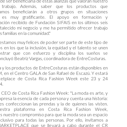
de ser beneficiaria de estas alianzas que valoran nuestro
 trabajo. Además, saber que los productos que
namos beneficiarán a otros grupos en situaciones
s es muy gratificante. El apoyo en formación y
ación recibido de Fundación SIFAIS en los últimos seis
rtalecido mi negocio y me ha permitido ofrecer trabajo
s familias en la comunidad."
estamos muy felices de poder ser parte de este tipo de
 en los que la inclusión, la equidad y el talento se unen
strar que con esfuerzo y disciplina los sueños se
ncluyó Beatriz Vargas, coordinadora de EntreCosturas.
 y los productos de EntreCosturas están disponibles en
en el Centro GALA de San Rafael de Escazú. Y estará
ketplace de Costa Rica Fashion Week este 23 y 24
4.
z, CEO de Costa Rica Fashion Week: "La moda es arte, y
xpresa la esencia de cada persona y cuenta una historia:
es confeccionan las prendas y la de quienes las visten.
estra plataforma en Costa Rica Fashion Week,
s nuestro compromiso para que la moda sea un espacio
clusivo para todas las personas. Por ello, invitamos a
MARKETPLACE que se llevará a cabo durante el CR