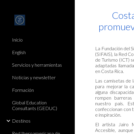
Sk
Costa
promueve
Inicio
La Fundación del Si
English
(SIFAIS), la Red Co
de Turismo (ICT) 
Servicios y herramientas
adaptadas llamada 
en Costa Rica.
Noticias y newsletter
Las camisetas de l
para mejorar la ca
Formación
alguna discapacid
rompen barreras 
Global Education
nuestro país. Es
Consultants (GEDUC)
confeccionan con t
e inspiración.
Destinos
El artista Jairo
Accesible, aunque
Red Iberoamericana de