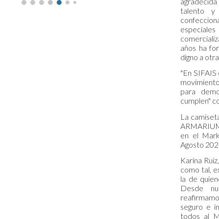
agradecida 
talento y
confeccio
especiale
comercializ
años ha fo
digno a otra
"En SIFAIS 
movimientos
para demo
cumplen" co
La camiseta
ARMARIUM, 
en el Mar
Agosto 202
Karina Rui
como tal, e
la de quien
Desde nu
reafirmamo
seguro e in
todos al 