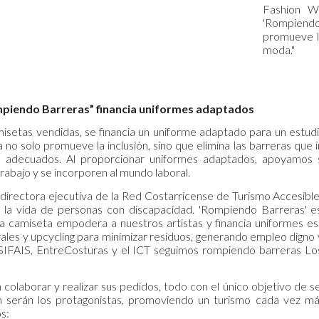
Fashion W
'Rompiendo
promueve la
moda."
piendo Barreras” financia uniformes adaptados
isetas vendidas, se financia un uniforme adaptado para un estud
 no solo promueve la inclusión, sino que elimina las barreras que
es adecuados. Al proporcionar uniformes adaptados, apoyamo
rabajo y se incorporen al mundo laboral.
directora ejecutiva de la Red Costarricense de Turismo Accesible,
r la vida de personas con discapacidad. 'Rompiendo Barreras' e
da camiseta empodera a nuestros artistas y financia uniformes es
ales y upcycling para minimizar residuos, generando empleo digno 
IFAIS, EntreCosturas y el ICT seguimos rompiendo barreras Los 
 colaborar y realizar sus pedidos, todo con el único objetivo de
ón serán los protagonistas, promoviendo un turismo cada vez m
s: