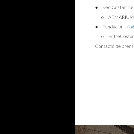
●
Red Costarrice
o
ARMARIUM
●
Fundación
info
o
EntreCostur
Contacto de prens