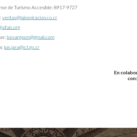
nse de Turismo Accesible: 8917-9727
:
ventas@lainspiracion.co.cr
@sifais.org
as:
bevargasm@gmail.com
a:
luis.jara@ict.go.cr
En colabo
con: