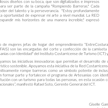
losos diseños con su boca, que son digitalizados e impresos
para ser parte de la campaña "Rompiendo Barreras." Cada
l poder del talento y la perseverancia. "Estoy profundamente
ta oportunidad de expresar mi arte a nivel mundial. La RED
xpandir mis horizontes de una manera increíble," expresó
o de mujeres jefas de hogar del emprendimiento “EntreCosturas”
SIFAIS) son las encargadas del corte y confección de la camise
anías con Identidad" del Instituto Costarricense de Turismo (ICT)
amos las iniciativas innovadoras que permitan el desarrollo de 
ístico sostenible. Apoyamos esta iniciativa de la Red Costarricen
itivamente rompe barreras como un símbolo potente de inclusió
n formar parte y fortalecen el programa de Artesanías con iden
titución con un turismo para todas las personas, en esta ocasión 
acionales”, manifestó Rafael Soto, Gerente General del ICT.
Giselle Ga