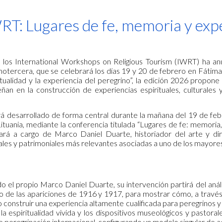
ip to main content
Skip to navigat
RT: Lugares de fe, memoria y expe
 los International Workshops on Religious Tourism (IWRT) ha an
motercera, que se celebrará los días 19 y 20 de febrero en Fátima 
itualidad y la experiencia del peregrino”, la edición 2026 propon
an en la construcción de experiencias espirituales, culturale
á desarrollado de forma central durante la mañana del 19 de febrer
ituania, mediante la conferencia titulada “Lugares de fe: memoria, 
ará a cargo de Marco Daniel Duarte, historiador del arte y di
urales y patrimoniales más relevantes asociadas a uno de los mayor
o el propio Marco Daniel Duarte, su intervención partirá del anál
 de las apariciones de 1916 y 1917, para mostrar cómo, a través de
o construir una experiencia altamente cualificada para peregrinos y
la espiritualidad vivida y los dispositivos museológicos y pastora
 peregrinación internacional, configurando un modelo singular de ac