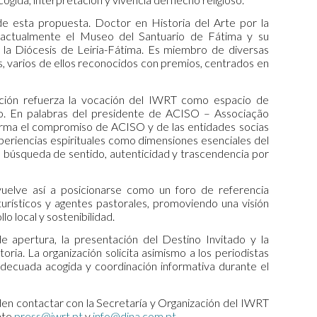
de esta propuesta. Doctor en Historia del Arte por la
 actualmente el Museo del Santuario de Fátima y su
a Diócesis de Leiria-Fátima. Es miembro de diversas
, varios de ellos reconocidos con premios, centrados en
ición refuerza la vocación del IWRT como espacio de
oso. En palabras del presidente de ACISO – Associação
irma el compromiso de ACISO y de las entidades socias
xperiencias espirituales como dimensiones esenciales del
 búsqueda de sentido, autenticidad y trascendencia por
vuelve así a posicionarse como un foro de referencia
 turísticos y agentes pastorales, promoviendo una visión
lo local y sostenibilidad.
 de apertura, la presentación del Destino Invitado y la
ria. La organización solicita asimismo a los periodistas
adecuada acogida y coordinación informativa durante el
den contactar con la Secretaría y Organización del IWRT
nte
press@iwrt.pt
y
info@dina.com.pt
.