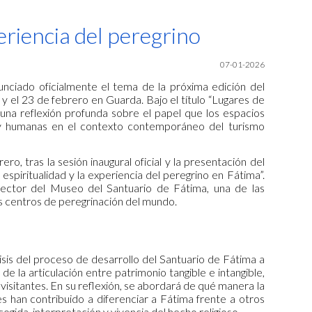
ion
riencia del peregrino
07-01-2026
unciado oficialmente el tema de la próxima edición del
y el 23 de febrero en Guarda. Bajo el título “Lugares de
e una reflexión profunda sobre el papel que los espacios
s y humanas en el contexto contemporáneo del turismo
o, tras la sesión inaugural oficial y la presentación del
espiritualidad y la experiencia del peregrino en Fátima”.
rector del Museo del Santuario de Fátima, una de las
es centros de peregrinación del mundo.
isis del proceso de desarrollo del Santuario de Fátima a
 la articulación entre patrimonio tangible e intangible,
 visitantes. En su reflexión, se abordará de qué manera la
les han contribuido a diferenciar a Fátima frente a otros
ogida, interpretación y vivencia del hecho religioso.