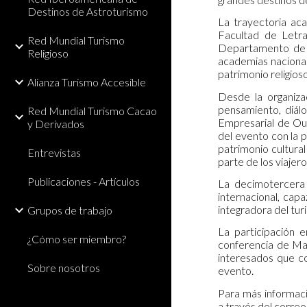
Destinos de Astroturismo
La trayectoria aca
Facultad de Letr
Red Mundial Turismo
Departamento de E
Religioso
academias nacional
patrimonio religios
Alianza Turismo Accesible
Desde la organiza
pensamiento, diál
Red Mundial Turismo Cacao
Empresarial de Our
y Derivados
del evento con la 
patrimonio cultura
Entrevistas
parte de los viajero
Publicaciones - Artículos
La decimotercera 
internacional, capa
integradora del tur
Grupos de trabajo
La participación e
¿Cómo ser miembro?
conferencia de Marc
interesados que co
Sobre nosotros
evento.
Para más informaci
a través del corre