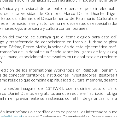
démica y profesional del ponente refuerza el peso intelectual 
as de la Universidad de Coimbra, Marco Daniel Duarte dirige
studios, además del Departamento de Patrimonio Cultural de l
es e internacionales y autor de numerosos estudios especializados
o, museología, arte sacro y cultura contemporánea.
ción del evento, se subraya que el tema elegido para esta ed
ogo y transferencia de conocimiento en torno al turismo religi
ém-Fátima, Pedro Mafra, la selección de este eje temático reaf
promoción de un debate cualificado sobre los lugares de fe y las e
l y humano, especialmente relevantes en un contexto de creciente
s.
edición de los International Workshops on Religious Tourism 
z de conectar territorios, instituciones, investigadores, gestores
ismo religioso que combina espiritualidad, cultura, memoria, desarrol
n la sesión inaugural del 13º IWRT, que incluirá el acto oficial
o Daniel Duarte, es gratuita, aunque requiere inscripción obligato
nfirmen previamente su asistencia, con el fin de garantizar una 
ón, inscripciones o acreditaciones de prensa, los interesados pue
o
info@iwrt.pt
; o con el Gabinete de Comunicación y Prensa media