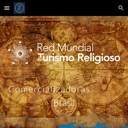
Skip to main content
Skip to navigation
Comercializadoras
Brasil