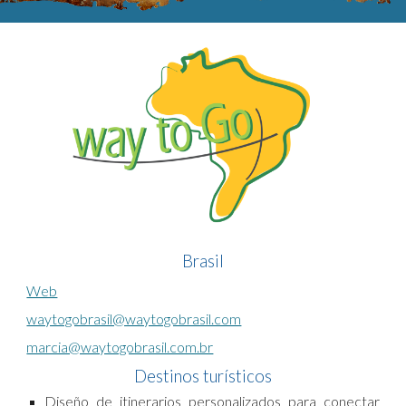
Brasil
Web
waytogobrasil@waytogobrasil.com
marcia@waytogobrasil.com.br
Destinos turísticos
Diseño de itinerarios personalizados para conectar