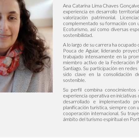
Ana Catarina Lima Chaves Gonçalve
experiencia en desarrollo territorial
valorización patrimonial. Licen
complementado su formación con un
Ecoturismo, así como diversas espec
sostenibilidad.
A lo largo de su carrera ha ocupado 
Pouca de Aguiar, liderando proyec
trabajado intensamente en la prom
miembro activo de la Federación 
Santiago. Su participación en rede
sido clave en la consolidación d
sostenible.
Su perfil combina conocimientos ci
experiencia operativa en iniciativas
desarrollado e implementado pro
planificación turística, siempre con u
cooperación internacional. Su traye
ámbito del turismo espiritual en Port