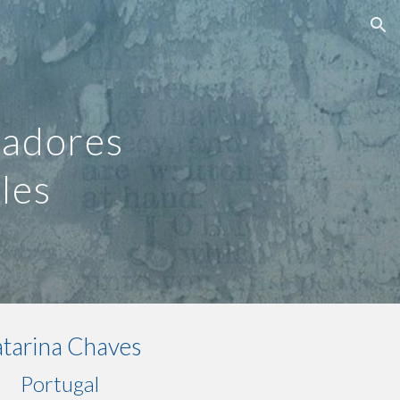
ion
nadores
les
tarina Chaves
Portugal