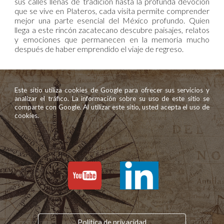
sus calles llenas de tradición hasta la profunda devoción
que se vive en Plateros, cada visita permite comprender
mejor una parte esencial del México profundo. Quien
llega a este rincón zacatecano descubre paisajes, relatos
y emociones que permanecen en la memoria mucho
después de haber emprendido el viaje de regreso.
Este sitio utiliza cookies de Google para ofrecer sus servicios y
analizar el tráfico. La información sobre su uso de este sitio se
comparte con Google. Al utilizar este sitio, usted acepta el uso de
cookies.
Política de privacidad