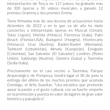
interpretación de Tosca en 117 países, ha grabado más
de 100 óperas y 50 videos musicales, y ganado 12
premios Grammy y dos premios Emmy.
Tiene firmadas más de una docena de actuaciones hasta
diciembre de 2023 y en lo que va de año ha dado
conciertos o interpretado óperas en Muscat (Omán),
Tokio (Japón), Mérida (México), Florencia (Italia), Palm
Beach (Florida-USA), Budapest (Hungría), Montecarlo
(Mónaco), Graz (Austria), Baden-Baden (Alemania),
Tashkent (Uzbekistán), Almaty (Kazajstán), Envigado
(Colombia), San Salvador (El Salvador), Londres (Reino
Unido), Salzburgo (Austria), Ginebra (Suiza) y Taormina
(Sicilia-Italia).
Precisamente en el casi vecino a Taormina, Parque
Arqueológico de Pompeya, tendrá lugar el 30 de junio la
entrega del último de los muchos premios que acumula
Domingo, el Artis Suavitas. “Una iniciativa que pretende
aunar la pasión y el gusto cultural, con un fuerte empeño
en la promoción y puesta en valor de lugares de gran valor
histórico y paisajístico”.