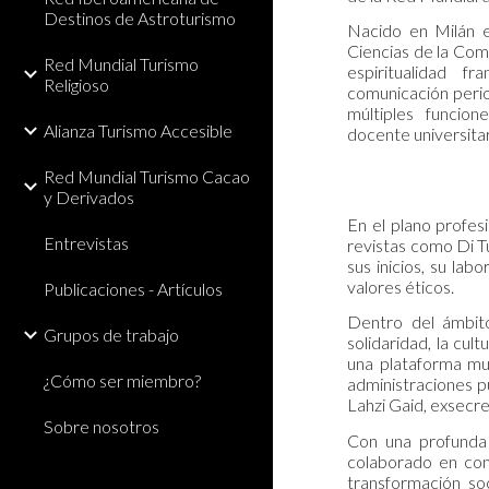
Destinos de Astroturismo
Nacido en Milán 
Ciencias de la Co
Red Mundial Turismo
espiritualidad f
Religioso
comunicación perio
múltiples funcio
Alianza Turismo Accesible
docente universitar
Red Mundial Turismo Cacao
y Derivados
En el plano profesi
Entrevistas
revistas como Di T
sus inicios, su la
valores éticos.
Publicaciones - Artículos
Dentro del ámbito
Grupos de trabajo
solidaridad, la cu
una plataforma mus
¿Cómo ser miembro?
administraciones p
Lahzi Gaid, exsecre
Sobre nosotros
Con una profunda 
colaborado en cong
transformación soc