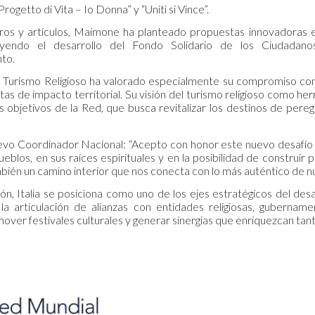
rogetto di Vita – Io Donna” y “Uniti si Vince”.
ibros y artículos, Maimone ha planteado propuestas innovadoras
ncluyendo el desarrollo del Fondo Solidario de los Ciudada
to.
Turismo Religioso ha valorado especialmente su compromiso con e
as de impacto territorial. Su visión del turismo religioso como he
 objetivos de la Red, que busca revitalizar los destinos de pereg
evo Coordinador Nacional: “Acepto con honor este nuevo desafío 
ueblos, en sus raíces espirituales y en la posibilidad de construir 
también un camino interior que nos conecta con lo más auténtico de 
ón, Italia se posiciona como uno de los ejes estratégicos del des
a articulación de alianzas con entidades religiosas, gubername
over festivales culturales y generar sinergias que enriquezcan tant