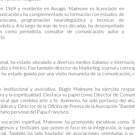
en 1969 y residente en Assago, Maimone es licenciado en
municación y ha complementado su formación con estudios de
ranciscana, programación neurolingüística y técnicas de
dística. A lo largo de más de tres décadas, ha desempeñado
nes como periodista, consultor de comunicación, autor y
io.
onal, ha estado vinculado a diversos medios italianos e internacion
utto o Metro. Fue también director de Marketing Journal y corresp
bor ha estado guiada por una visión humanista de la comunicación,
 institucional y asociativo, Biagio Maimone ha ejercido resp
ltura y la espiritualidad. Destaca su papel como Director de Comun
ical que combina arte y fe. Asimismo, ha sido portavoz del alc
úblicas y Director de la Oficina de Prensa de la Asociación “Bamb
tario personal del Papa Francisco.
vocación espiritual, Maimone ha promovido iniciativas como “Á
resos y festivales que ponen el foco en la integración, la sup
ial. También ha sido fundador de asociaciones orientadas a la d