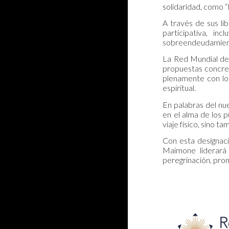
solidaridad, como “P
A través de sus l
participativa, i
sobreendeudamien
La Red Mundial de 
propuestas concret
plenamente con los
espiritual.
En palabras del nu
en el alma de los p
viaje físico, sino 
Con esta designaci
Maimone liderará l
peregrinación, prom