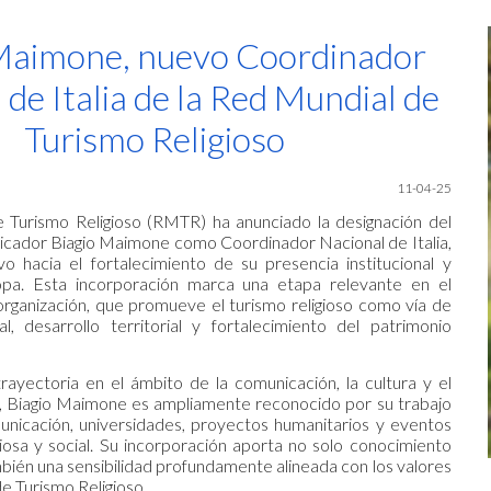
ip to main content
Skip to navigat
Maimone, nuevo Coordinador
 de Italia de la Red Mundial de
Turismo Religioso
11-04-25
 Turismo Religioso (RMTR) ha anunciado la designación del
icador Biagio Maimone como Coordinador Nacional de Italia,
o hacia el fortalecimiento de su presencia institucional y
opa. Esta incorporación marca una etapa relevante en el
organización, que promueve el turismo religioso como vía de
ral, desarrollo territorial y fortalecimiento del patrimonio
ayectoria en el ámbito de la comunicación, la cultura y el
, Biagio Maimone es ampliamente reconocido por su trabajo
nicación, universidades, proyectos humanitarios y eventos
igiosa y social. Su incorporación aporta no solo conocimiento
mbién una sensibilidad profundamente alineada con los valores
e Turismo Religioso.