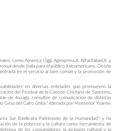
ales, como America Oggi, Agenpress.it, Affaritaliani.it, y
onsal desde Italia para el público italoamericano. Desde
 centrada en el servicio al bien común y la promoción de
onsabilidades en diversas entidades que promueven la
icación del Festival de la Canción Cristiana de Sanremo,
alde de Assago, consultor de comunicación de distintas
ino Gesù del Cairo Onlus”, liderada por Monseñor Yoannis
rea Sur Basilicata Patrimonio de la Humanidad”, y ha
eración de la pobreza y la cultura como herramienta de
efensa de los consumidores, la inclusión cultural y la