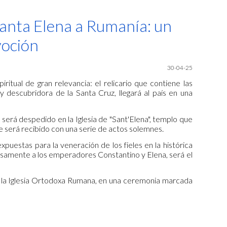
ion
 Santa Elena a Rumanía: un
voción
30
-04-25
itual de gran relevancia: el relicario que contiene las
descubridora de la Santa Cruz, llegará al país en una
o será despedido en la Iglesia de "Sant'Elena", templo que
de será recibido con una serie de actos solemnes.
xpuestas para la veneración de los fieles en la histórica
isamente a los emperadores Constantino y Elena, será el
de la Iglesia Ortodoxa Rumana, en una ceremonia marcada