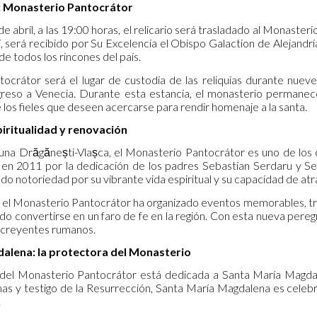
l: Monasterio Pantocrátor
de abril, a las 19:00 horas, el relicario será trasladado al Monaste
í, será recibido por Su Excelencia el Obispo Galaction de Alejandr
e todos los rincones del país.
ocrátor será el lugar de custodia de las reliquias durante nueve 
eso a Venecia. Durante esta estancia, el monasterio permanecer
los fieles que deseen acercarse para rendir homenaje a la santa.
iritualidad y renovación
na Drăgănești-Vlașca, el Monasterio Pantocrátor es uno de los c
n 2011 por la dedicación de los padres Sebastian Serdaru y Ser
o notoriedad por su vibrante vida espiritual y su capacidad de at
s, el Monasterio Pantocrátor ha organizado eventos memorables, t
ido convertirse en un faro de fe en la región. Con esta nueva pere
s creyentes rumanos.
alena: la protectora del Monasterio
al del Monasterio Pantocrátor está dedicada a Santa María Magdal
s y testigo de la Resurrección, Santa María Magdalena es celebra
.