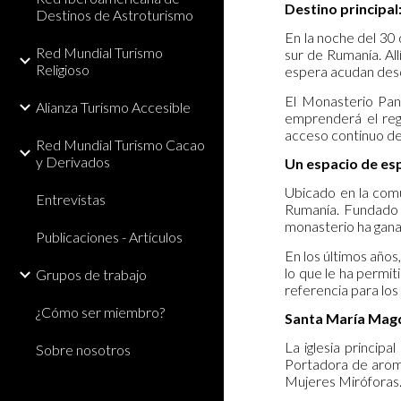
Destino principa
Destinos de Astroturismo
En la noche del 30 
Red Mundial Turismo
sur de Rumanía. All
Religioso
espera acudan desd
El Monasterio Pant
Alianza Turismo Accesible
emprenderá el regr
acceso continuo de 
Red Mundial Turismo Cacao
y Derivados
Un espacio de esp
Ubicado en la comu
Entrevistas
Rumanía. Fundado e
monasterio ha ganad
Publicaciones - Artículos
En los últimos año
lo que le ha permit
Grupos de trabajo
referencia para lo
¿Cómo ser miembro?
Santa María Magd
La iglesia princip
Sobre nosotros
Portadora de aroma
Mujeres Miróforas