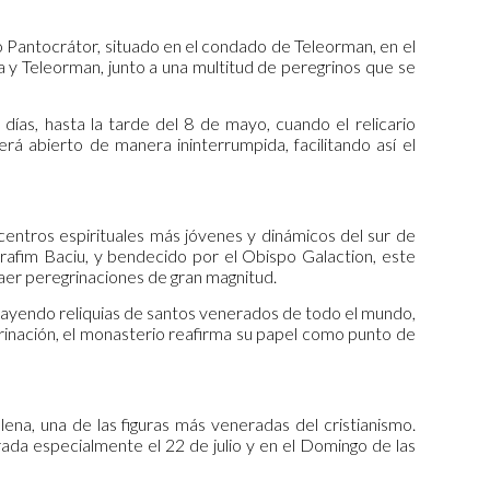
rio Pantocrátor, situado en el condado de Teleorman, en el
ía y Teleorman, junto a una multitud de peregrinos que se
días, hasta la tarde del 8 de mayo, cuando el relicario
á abierto de manera ininterrumpida, facilitando así el
entros espirituales más jóvenes y dinámicos del sur de
afim Baciu, y bendecido por el Obispo Galaction, este
raer peregrinaciones de gran magnitud.
rayendo reliquias de santos venerados de todo el mundo,
grinación, el monasterio reafirma su papel como punto de
ena, una de las figuras más veneradas del cristianismo.
da especialmente el 22 de julio y en el Domingo de las