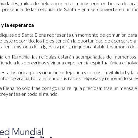
ividades, miles de fieles acuden al monasterio en busca de oraci
la presencia de las reliquias de Santa Elena se convierte en un m
e y la esperanza
 reliquias de Santa Elena representa un momento de comunión para 
de este recorrido, los fieles tendrán la oportunidad de acercarse a
l en la historia de la Iglesia y por su inquebrantable testimonio de 
a en Rumanía, las reliquias estarán acompañadas de momentos litú
iendo a los peregrinos vivir una experiencia espiritual única e inolvi
esta histórica peregrinación refleja, una vez más, la vitalidad y l
tos de gracia, fortaleciendo sus raíces religiosas y renovando su
ta Elena no solo trae consigo una reliquia preciosa; trae un mensaje 
creyentes en todo el mundo.