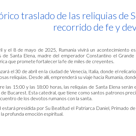
ip to main content
Skip to navigat
tórico traslado de las reliquias de
recorrido de fe y de
il y el 8 de mayo de 2025, Rumanía vivirá un acontecimiento espir
s de Santa Elena, madre del emperador Constantino el Grande y 
rica que promete fortalecer la fe de miles de creyentes.
ará el 30 de abril en la ciudad de Venecia, Italia, donde el relicari
osas reliquias. Desde allí, emprenderá su viaje hacia Rumanía, don
e las 15:00 y las 18:00 horas, las reliquias de Santa Elena serán e
l de Bucarest. Esta catedral, que tiene como santos patronos prec
cuentro de los devotos rumanos con la santa.
al estará presidida por Su Beatitud el Patriarca Daniel, Primado 
 la profunda emoción espiritual.