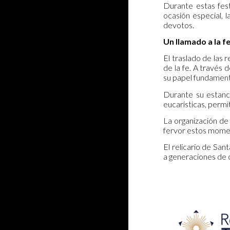
Durante estas fest
ocasión especial, 
devotos.
Un llamado a la f
El traslado de las
de la fe. A través 
su papel fundamenta
Durante su estanci
eucarísticas, permit
La organización de 
fervor estos momen
El relicario de San
a generaciones de 