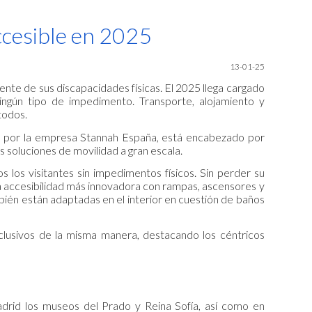
ion
ccesible en 2025
13-01-25
nte de sus discapacidades físicas. El 2025 llega cargado
ningún tipo de impedimento. Transporte, alojamiento y
todos.
do por la empresa Stannah España, está encabezado por
s soluciones de movilidad a gran escala.
s los visitantes sin impedimentos físicos. Sin perder su
a accesibilidad más innovadora con rampas, ascensores y
mbién están adaptadas en el interior en cuestión de baños
clusivos de la misma manera, destacando los céntricos
adrid los museos del Prado y Reina Sofía, así como en