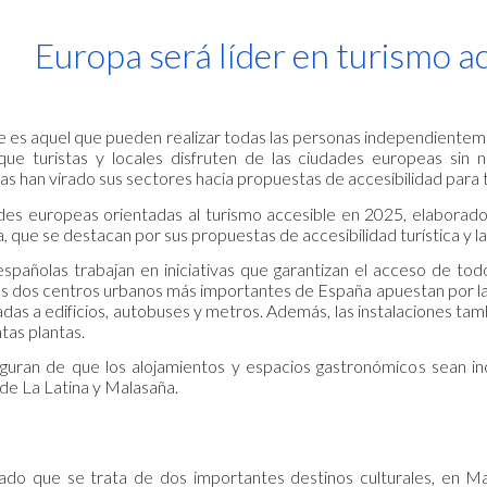
ip to main content
Skip to navigat
Europa será líder en turismo a
le es aquel que pueden realizar todas las personas independienteme
que turistas y locales disfruten de las ciudades europeas sin 
cas han virado sus sectores hacia propuestas de accesibilidad para 
ades europeas orientadas al turismo accesible en 2025, elabora
 que se destacan por sus propuestas de accesibilidad turística y la
spañolas trabajan en iniciativas que garantizan el acceso de todo
 las dos centros urbanos más importantes de España apuestan por l
adas a edificios, autobuses y metros. Además, las instalaciones ta
ntas plantas.
guran de que los alojamientos y espacios gastronómicos sean in
 de La Latina y Malasaña.
lado que se trata de dos importantes destinos culturales, en M