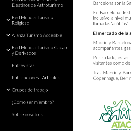
Barcelona son la Sa
Destinos de Astroturismo
En Barcelona destac
Red Mundial Turismo
inclusivo a nivel m
Religioso
llamadas ‘anfibias’.
El mercado de la 
Alianza Turismo Accesible
Madrid y Barcelona 
Red Mundial Turismo Cacao
acompañantes, gast
y Derivados
Por su lado, estas 
visitantes como de
Entrevistas
Tras Madrid y Barc
Publicaciones - Artículos
Copenhague, Berlín
Grupos de trabajo
¿Cómo ser miembro?
Sobre nosotros