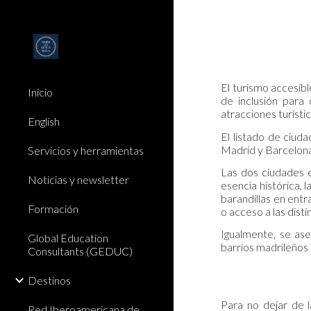
Sk
El turismo accesib
Inicio
de inclusión para 
atracciones turísti
English
El listado de ciud
Madrid y Barcelona,
Servicios y herramientas
Las dos ciudades e
Noticias y newsletter
esencia histórica,
barandillas en entr
Formación
o acceso a las disti
Igualmente, se ase
Global Education
barrios madrileños
Consultants (GEDUC)
Destinos
Para no dejar de 
Red Iberoamericana de