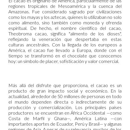
El cacao es originario de América, particularmente de las
regiones tropicales de Mesoamérica y la cuenca del
Amazonas. Fue considerado sagrado por civilizaciones
como los mayas y los aztecas, quienes lo utilizaban no solo
como alimento, sino también como moneda y ofrenda
espiritual. De hecho, el nombre científico del cacao,
Theobroma cacao, significa "alimento de los dioses",
reflejando la veneración que despertaba en estas
culturas ancestrales. Con la llegada de los europeos a
América, el cacao fue llevado a Europa, donde con el
tiempo se transformó en el chocolate que conocemos
hoy: un símbolo de placer, sofisticación y valor comercial.
Más allá del disfrute que proporciona, el cacao es un
producto de gran impacto social y económico. En la
actualidad, alrededor de 50 millones de personas en todo
el mundo dependen directa o indirectamente de su
producción y comercialización. Los principales países
productores se encuentran en África Occidental —como
Costa de Marfil y Ghana—, América Latina —con
importantes aportes de Ecuador, Perú y Brasil— y algunas
regiones de Asia. A pesar de su relevancia, muchos de los