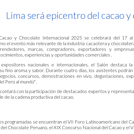
ip to main content
Skip to navigat
Lima será epicentro del cacao y 
Cacao y Chocolate Internacional 2025 se celebrará del 17 al
o el evento más relevante de la industria cacaotera y chocolater
rendedores, marcas, compradores, exportadores y empresas 
ocimientos, experiencias y oportunidades comerciales .
positores nacionales e internacionales, el Salón destaca la
u fino aroma y sabor. Durante cuatro días, los asistentes podrán 
egocios, concursos, demostraciones en vivo, degustaciones, exper
el Perú al mundo" .
contará con la participación de destacados expertos y representan
le de la cadena productiva del cacao.
des programadas se encuentran el VII Foro Latinoamericano del Cac
del Chocolate Peruano, el XIX Concurso Nacional del Cacao y el VI