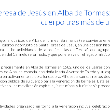
ip to main content
Skip to navigat
eresa de Jesús en Alba de Tormes:
cuerpo tras más de u
yo, la localidad de Alba de Tormes (Salamanca) se convierte en el 
l cuerpo incorrupto de Santa Teresa de Jesús, en una ocasión histó
rca en las actividades de la red “Huellas de Teresa”, que agru
den del Carmelo reformado, y que pone en valor el legado místico, 
 precisamente en Alba de Tormes en 1582, uno de los lugares con 
es de Alba, en especial con doña María Álvarez de Toledo y su 
aron activamente su obra fundadora. Allí descansan sus restos des
ción pública de su cuerpo para la veneración de los fieles. Esta e
tivado una movilización espiritual, institucional y turística sin preced
ividades organizado en torno a la veneración incluye celebracione