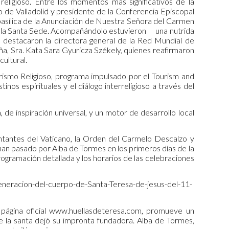
religioso. Entre los momentos más significativos de la
de Valladolid y presidente de la Conferencia Episcopal
 basílica de la Anunciación de Nuestra Señora del Carmen
de la Santa Sede. Acompañándolo estuvieron una nutrida
tes destacaron la directora general de la Red Mundial de
ña, Sra. Kata Sara Gyuricza Székely, quienes reafirmaron
cultural.
ismo Religioso, programa impulsado por el Tourism and
nos espirituales y el diálogo interreligioso a través del
 de inspiración universal, y un motor de desarrollo local
ntantes del Vaticano, la Orden del Carmelo Descalzo y
han pasado por Alba de Tormes en los primeros días de la
rogramación detallada y los horarios de las celebraciones
eneracion-del-cuerpo-de-Santa-Teresa-de-jesus-del-11-
 página oficial www.huellasdeteresa.com, promueve un
de la santa dejó su impronta fundadora. Alba de Tormes,