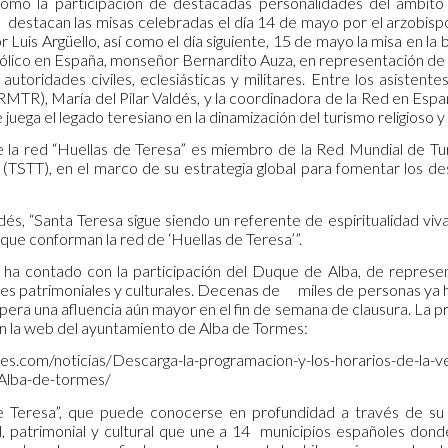
como la participación de destacadas personalidades del ámbito 
tacan las misas celebradas el día 14 de mayo por el arzobispo 
Luis Argüello, así como el día siguiente, 15 de mayo la misa en la
tólico en España, monseñor Bernardito Auza, en representación 
autoridades civiles, eclesiásticas y militares. Entre los asisten
RMTR), María del Pilar Valdés, y la coordinadora de la Red en Espa
 juega el legado teresiano en la dinamización del turismo religioso y 
la red “Huellas de Teresa” es miembro de la Red Mundial de Tur
(TSTT), en el marco de su estrategia global para fomentar los desti
és, “Santa Teresa sigue siendo un referente de espiritualidad viva,
 que conforman la red de ‘Huellas de Teresa’”.
 ha contado con la participación del Duque de Alba, de represe
ones patrimoniales y culturales. Decenas de miles de personas ya 
pera una afluencia aún mayor en el fin de semana de clausura. La p
en la web del ayuntamiento de Alba de Tormes:
es.com/noticias/Descarga-la-programacion-y-los-horarios-de-la-v
Alba-de-tormes/
e Teresa”, que puede conocerse en profundidad a través de su
al, patrimonial y cultural que une a 14 municipios españoles don