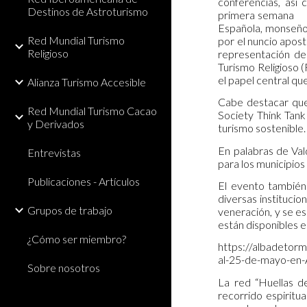
conferencias, así 
Destinos de Astroturismo
primera semana des
Española, monseñor 
Red Mundial Turismo
por el nuncio apos
Religioso
representación de 
Turismo Religioso (
el papel central que
Alianza Turismo Accesible
Cabe destacar que 
Red Mundial Turismo Cacao
Society Think Tank 
y Derivados
turismo sostenible.
En palabras de Vald
Entrevistas
para los municipios
Publicaciones - Artículos
El evento también
diversas instituci
Grupos de trabajo
veneración, y se es
están disponibles 
¿Cómo ser miembro?
https://albadetorm
al-25-de-mayo-en-
Sobre nosotros
La red “Huellas d
recorrido espiritu