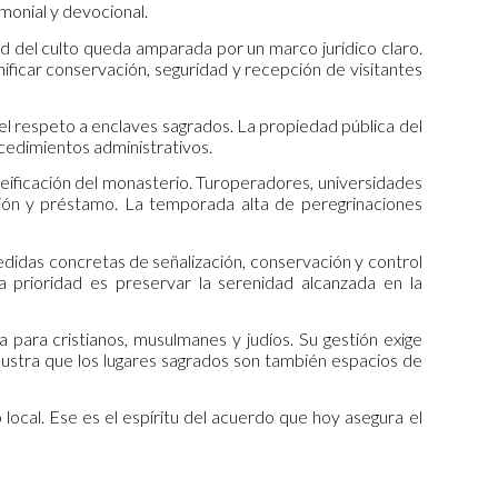
monial y devocional.
ad del culto queda amparada por un marco jurídico claro.
nificar conservación, seguridad y recepción de visitantes
el respeto a enclaves sagrados. La propiedad pública del
rocedimientos administrativos.
eificación del monasterio. Turoperadores, universidades
igación y préstamo. La temporada alta de peregrinaciones
medidas concretas de señalización, conservación y control
 prioridad es preservar la serenidad alcanzada en la
 para cristianos, musulmanes y judíos. Su gestión exige
so ilustra que los lugares sagrados son también espacios de
o local. Ese es el espíritu del acuerdo que hoy asegura el