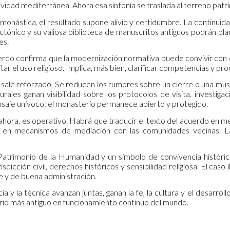
vidad mediterránea. Ahora esa sintonía se traslada al terreno patri
monástica, el resultado supone alivio y certidumbre. La continuid
ctónico y su valiosa biblioteca de manuscritos antiguos podrán pla
es.
uerdo confirma que la modernización normativa puede convivir con 
itar el uso religioso. Implica, más bien, clarificar competencias y p
 sale reforzado. Se reducen los rumores sobre un cierre o una mus
lturales ganan visibilidad sobre los protocolos de visita, invest
saje unívoco: el monasterio permanece abierto y protegido.
e ahora, es operativo. Habrá que traducir el texto del acuerdo en 
n en mecanismos de mediación con las comunidades vecinas. La
Patrimonio de la Humanidad y un símbolo de convivencia histórica
risdicción civil, derechos históricos y sensibilidad religiosa. El ca
e y de buena administración.
a y la técnica avanzan juntas, ganan la fe, la cultura y el desarroll
rio más antiguo en funcionamiento continuo del mundo.