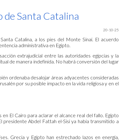
ion
o de Santa Catalina
20
-10-25
anta Catalina, a los pies del Monte Sinaí. El acuerdo
entencia administrativa en Egipto.
acción extrajudicial entre las autoridades egipcias y la
tual de manera indefinida. No habrá conversión del lugar
También ordenaba desalojar áreas adyacentes consideradas
salén por su posible impacto en la vida religiosa y en el
en El Cairo para aclarar el alcance real del fallo. Egipto
l presidente Abdel Fattah el-Sisi ya había transmitido a
es. Grecia y Egipto han estrechado lazos en energía,