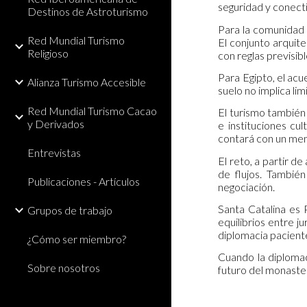
seguridad y conecti
Destinos de Astroturismo
Para la comunidad 
Red Mundial Turismo
El conjunto arquite
Religioso
con reglas previsibl
Para Egipto, el ac
Alianza Turismo Accesible
suelo no implica lim
Red Mundial Turismo Cacao
El turismo también
y Derivados
e instituciones cu
contará con un men
Entrevistas
El reto, a partir d
de flujos. Tambié
Publicaciones - Artículos
negociación.
Santa Catalina es 
Grupos de trabajo
equilibrios entre ju
diplomacia pacient
¿Cómo ser miembro?
Cuando la diplomaci
Sobre nosotros
futuro del monaste