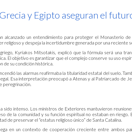
ip to main content
Skip to navigat
Grecia y Egipto aseguran el futur
an alcanzado un entendimiento para proteger el Monasterio de S
r religioso y despeja la incertidumbre generada por una reciente s
griego, Kyriakos Mitsotakis, explicó que la fórmula será una trans
. El objetivo es garantizar que el complejo conserve su uso espiri
ón de su condición histórica.
ncendió las alarmas reafirmaba la titularidad estatal del suelo. 
egal. Esa interpretación preocupó a Atenas y al Patriarcado de Jeru
de peregrinación.
 ha sido intenso. Los ministros de Exteriores mantuvieron reuniones 
so de la comunidad y su función espiritual no estaban en riesgo. E
tad de preservar el “estatus religioso único” de Santa Catalina.
llega en un contexto de cooperación creciente entre ambos país