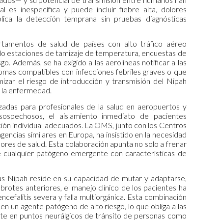
l es inespecífica y puede incluir fiebre alta, dolores
lica la detección temprana sin pruebas diagnósticas
artamentos de salud de países con alto tráfico aéreo
ndo estaciones de tamizaje de temperatura, encuestas de
o. Además, se ha exigido a las aerolíneas notificar a las
tomas compatibles con infecciones febriles graves o que
zar el riesgo de introducción y transmisión del Nipah
 la enfermedad.
izadas para profesionales de la salud en aeropuertos y
s sospechosos, el aislamiento inmediato de pacientes
ión individual adecuados. La OMS, junto con los Centros
ncias similares en Europa, ha insistido en la necesidad
es de salud. Esta colaboración apunta no solo a frenar
te cualquier patógeno emergente con características de
rus Nipah reside en su capacidad de mutar y adaptarse,
brotes anteriores, el manejo clínico de los pacientes ha
cefalitis severa y falla multiorgánica. Esta combinación
en un agente patógeno de alto riesgo, lo que obliga a las
nte en puntos neurálgicos de tránsito de personas como