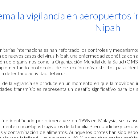
ip to main content
Skip to navigat
ema la vigilancia en aeropuertos i
Nipah
nitarias internacionales han reforzado los controles y mecanismos
n de nuevos casos del virus Nipah, una enfermedad zoonótica con al
ón de organismos como la Organización Mundial de la Salud (OMS)
mplementando protocolos de detección más estrictos para identi
ha detectado actividad del virus.
ón de la vigilancia se produce en un momento en que la movilidad 
des transmisibles representa un desafío significativo para los s
e fue identificado por primera vez en 1998 en Malaysia, se trans
lmente murciélagos frugívoros de la familia Pteropodidae y cerdos,
s y contaminación de alimentos. Aunque los brotes han sido espor
su elevada letalidad —que supera el 40 % en muchos brotes regist