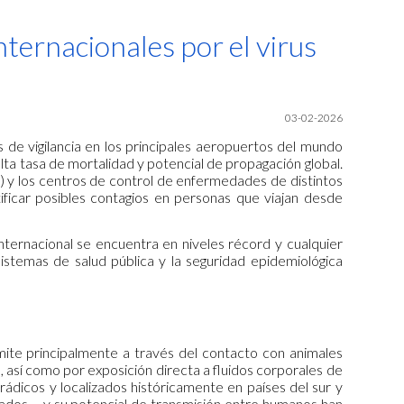
ion
nternacionales por el virus
03-02-2026
 de vigilancia en los principales aeropuertos del mundo
ta tasa de mortalidad y potencial de propagación global.
 y los centros de control de enfermedades de distintos
ficar posibles contagios en personas que viajan desde
internacional se encuentra en niveles récord y cualquier
istemas de salud pública y la seguridad epidemiológica
mite principalmente a través del contacto con animales
 así como por exposición directa a fluidos corporales de
ádicos y localizados históricamente en países del sur y
rados— y su potencial de transmisión entre humanos han