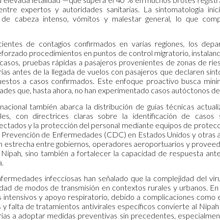
tre expertos y autoridades sanitarias. La sintomatología inicia
 de cabeza intenso, vómitos y malestar general, lo que comp
ecientes de contagios confirmados en varias regiones, los dep
reforzado procedimientos en puntos de control migratorio, instala
 casos, pruebas rápidas a pasajeros provenientes de zonas de riesg
rias antes de la llegada de vuelos con pasajeros que declaren sín
estos a casos confirmados. Este enfoque proactivo busca minimi
des que, hasta ahora, no han experimentado casos autóctonos de
nacional también abarca la distribución de guías técnicas actual
ales, con directrices claras sobre la identificación de caso
ectados y la protección del personal mediante equipos de protecc
la Prevención de Enfermedades (CDC) en Estados Unidos y otras age
 estrecha entre gobiernos, operadores aeroportuarios y proveedor
 Nipah, sino también a fortalecer la capacidad de respuesta an
a.
nfermedades infecciosas han señalado que la complejidad del vi
sidad de modos de transmisión en contextos rurales y urbanos. En 
 intensivos y apoyo respiratorio, debido a complicaciones como en
y falta de tratamientos antivirales específicos convierte al Nipah 
rias a adoptar medidas preventivas sin precedentes, especialme