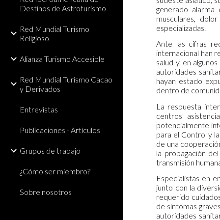
Destinos de Astroturismo
generado alarma en
musculares, dolor
especializadas.
Red Mundial Turismo
Religioso
Ante las cifras r
internacional han 
Alianza Turismo Accesible
salud y, en algunos
autoridades sanita
Red Mundial Turismo Cacao
hayan estado expu
y Derivados
dentro de comunida
La respuesta inter
Entrevistas
centros asistenci
potencialmente inf
Publicaciones - Artículos
para el Control y 
de una cooperación
Grupos de trabajo
la propagación del
transmisión human
¿Cómo ser miembro?
Especialistas en e
junto con la diver
Sobre nosotros
requerido cuidados
de síntomas graves 
autoridades sanita