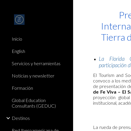
Sk
Pr
Interna
Tierra 
Inicio
English
La Florida G
Servicios y herramientas
participación d
El Tourism and So
Noticias y newsletter
convoco a los medi
de presentación d
Formación
de Fe Viva – El S
proyección global
Global Education
institucional, acadé
Consultants (GEDUC)
Destinos
La rueda de prensa
Red Iberoamericana de