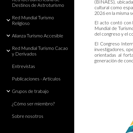
(BINAES), ubicada 
Destinos de Astroturismo
cultural como espac
2026 en la misma se
Red Mundial Turismo
El acto contó con 
Religioso
Mundial de Turismo
del congreso y el c
Alianza Turismo Accesible
El Congreso Intern
Red Mundial Turismo Cacao
investigadores, ope
y Derivados
orientadas al fort
generación de conoc
Entrevistas
Publicaciones - Artículos
Grupos de trabajo
¿Cómo ser miembro?
Sobre nosotros