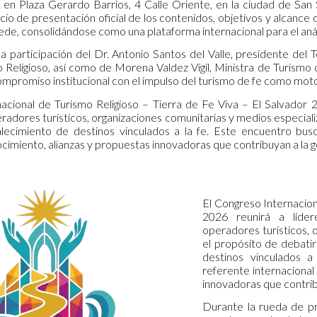
en Plaza Gerardo Barrios, 4 Calle Oriente, en la ciudad de San 
io de presentación oficial de los contenidos, objetivos y alcance d
de, consolidándose como una plataforma internacional para el anális
la participación del Dr. Antonio Santos del Valle, presidente del
 Religioso, así como de Morena Valdez Vigil, Ministra de Turismo d
ompromiso institucional con el impulso del turismo de fe como motor
acional de Turismo Religioso – Tierra de Fe Viva – El Salvador 20
radores turísticos, organizaciones comunitarias y medios especiali
alecimiento de destinos vinculados a la fe. Este encuentro bus
imiento, alianzas y propuestas innovadoras que contribuyan a la ge
El Congreso Internacion
2026 reunirá a lídere
operadores turísticos, 
el propósito de debatir
destinos vinculados 
referente internacional
innovadoras que contribu
Durante la rueda de pr