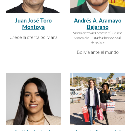
Juan José Toro
Andrés A. Aramayo
Montoya
Bejarano
Viceministro de Fomento al Turismo
Crece la oferta boliviana
Sostenible – Estado Plurinacional
de Bolivia
Bolivia ante el mundo