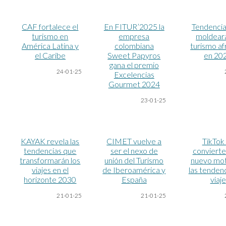
CAF fortalece el
En FITUR’2025 la
Tendencia
turismo en
empresa
moldeará
América Latina y
colombiana
turismo af
el Caribe
Sweet Papyros
en 20
gana el premio
24-01-25
Excelencias
Gourmet 2024
23-01-25
KAYAK revela las
CIMET vuelve a
TikTok
tendencias que
ser el nexo de
convierte
transformarán los
unión del Turismo
nuevo mot
viajes en el
de Iberoamérica y
las tenden
horizonte 2030
España
viaje
21-01-25
21-01-25