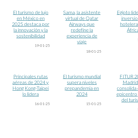
El turismo de lujo
Sama, la asistente
Egipto lide
en México en
virtual de Qatar
inversi
2025 destaca por
Airways que
hotelera
la innovación y la
redefine la
Áfric
sostenibilidad
experiencia de
viaje
19-01-25
18-01-25
Principales rutas
El turismo mundial
FITUR 2
aéreas de 2024 y
supera niveles
Madrid
Hong Kong-Taipei
prepandemia en
consolida
lo lidera
2024
epicentro 
del tur
16-01-25
15-01-25