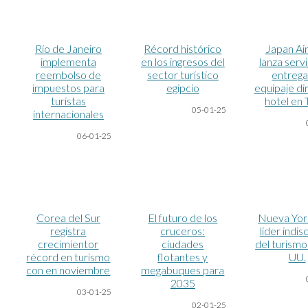
Río de Janeiro
Récord histórico
Japan Air
implementa
en los ingresos del
lanza serv
reembolso de
sector turístico
entrega
impuestos para
egipcio
equipaje di
turistas
hotel en 
05-01-25
internacionales
06-01-25
Corea del Sur
El futuro de los
Nueva York
registra
cruceros:
líder indis
crecimientor
ciudades
del turismo
récord en turismo
flotantes y
UU.
con en noviembre
megabuques para
2035
03-01-25
02-01-25