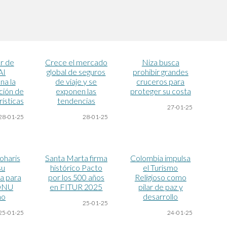
r de
Crece el mercado
Niza busca
AI
global de seguros
prohibir grandes
na la
de viaje y se
cruceros para
ción de
exponen las
proteger su costa
rísticas
tendencias
27-01-25
28-01-25
28-01-25
oharis
Santa Marta firma
Colombia impulsa
su
histórico Pacto
el Turismo
a para
por los 500 años
Religioso como
 ONU
en FITUR 2025
pilar de paz y
mo
desarrollo
25-01-25
2
5
-01-25
2
4
-01-25