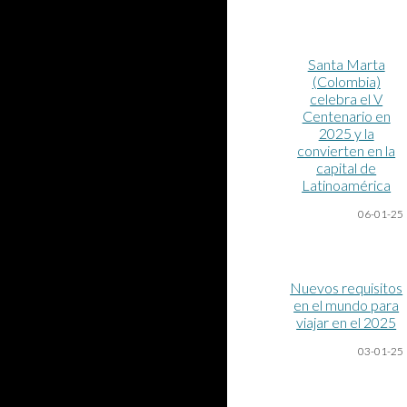
Santa Marta
(Colombia)
celebra el V
Centenario en
2025 y la
convierten en la
capital de
Latinoamérica
06-01-25
Nuevos requisitos
en el mundo para
viajar en el 2025
03-01-25