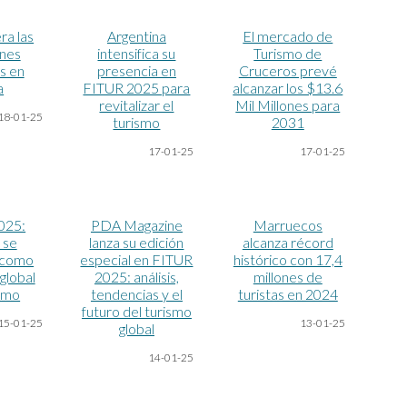
ra las
Argentina
El mercado de
ones
intensifica su
Turismo de
s en
presencia en
Cruceros prevé
a
FITUR 2025 para
alcanzar los $13.6
revitalizar el
Mil Millones para
18-01-25
turismo
2031
17-01-25
1
7
-01-25
025:
PDA Magazine
Marruecos
 se
lanza su edición
alcanza récord
 como
especial en FITUR
histórico con 17,4
global
2025: análisis,
millones de
ismo
tendencias y el
turistas en 2024
futuro del turismo
15-01-25
13-01-25
global
14-01-25