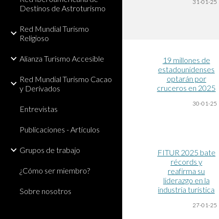
31-01-25
Destinos de Astroturismo
Red Mundial Turismo
Religioso
Alianza Turismo Accesible
19 millones de
estadounidenses
optarán por
Red Mundial Turismo Cacao
cruceros en 2025
y Derivados
30-01-25
Entrevistas
Publicaciones - Artículos
Grupos de trabajo
FITUR 2025 bate
récords y
¿Cómo ser miembro?
reafirma su
liderazgo en la
industria turística
Sobre nosotros
27-01-25