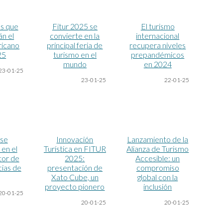
s que
Fitur 2025 se
El turismo
n el
convierte en la
internacional
ricano
principal feria de
recupera niveles
25
turismo en el
prepandémicos
mundo
en 2024
23-01-25
23-01-25
22-01-25
 se
Innovación
Lanzamiento de la
 en el
Turística en FITUR
Alianza de Turismo
or de
2025:
Accesible: un
cias de
presentación de
compromiso
Xato Cube, un
global con la
proyecto pionero
inclusión
20
-01-25
20
-01-25
20
-01-25