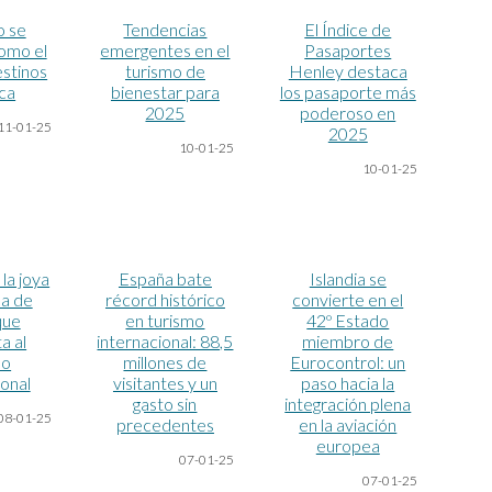
o se
Tendencias
El Índice de
omo el
emergentes en el
Pasaportes
stinos
turismo de
Henley destaca
ica
bienestar para
los pasaporte más
2025
poderoso en
11-01-25
2025
10
-01-25
10
-01-25
la joya
España bate
Islandia se
a de
récord histórico
convierte en el
que
en turismo
42º Estado
a al
internacional: 88,5
miembro de
mo
millones de
Eurocontrol: un
ional
visitantes y un
paso hacia la
gasto sin
integración plena
08-01-25
precedentes
en la aviación
europea
07-01-25
07-01-25