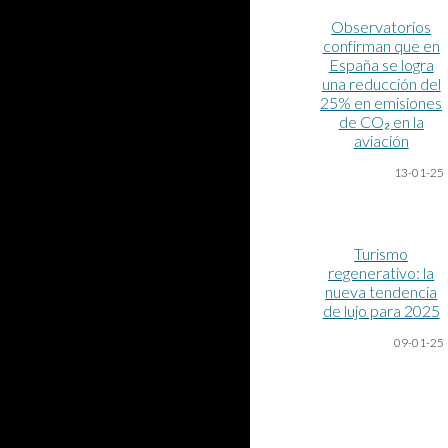
Observatorios
confirman que en
España se logra
una reducción del
25% en emisiones
de CO₂ en la
aviación
13-01-25
Turismo
regenerativo: la
nueva tendencia
de lujo para 2025
09-01-25