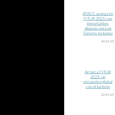
ATACC avanza en
FITUR 2025 con
importantes
alianzas para un
Turismo Inclusivo
24-01-25
Arranca FITUR
2025: un
encuentro global
con el turismo
22-01-25