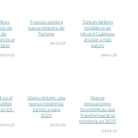
lines
Francia nombra
Turkish Airlines
icio de
nueva ministra de
establece un
 de
Turismo
récord Guinness
recto al
al volar a más
04-01-25
Tokio
países
05-01-25
04-01-25
 es el
Viajes vintage: una
Nueve
cutible
nueva tendencia
innovaciones
 en EE.
turística para
tecnológicas que
2025
transformarán la
hotelería en 2025
02-01-25
01-01-25
01-01-25