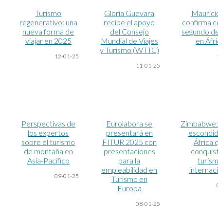
Turismo
Gloria Guevara
Maurici
regenerativo: una
recibe el apoyo
confirma c
nueva forma de
del Consejo
segundo de
viajar en 2025
Mundial de Viajes
en Áfr
y Turismo (WTTC)
12-01-25
11-01-25
Perspectivas de
Eurolabora se
Zimbabwe: 
los expertos
presentará en
escondid
sobre el turismo
FITUR 2025 con
África 
de montaña en
presentaciones
conquist
Asia-Pacífico
para la
turis
empleabilidad en
internac
09-01-25
Turismo en
Europa
08-01-25