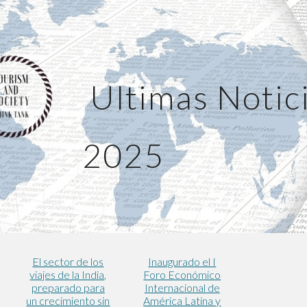
ip to main content
Skip to navigat
Ultimas Notic
2025
El sector de los
Inaugurado el I
viajes de la India,
Foro Económico
preparado para
Internacional de
un crecimiento sin
América Latina y