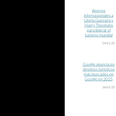
Apoyos
internacionales a
Gloria Guevara y
Harry Theoharis
para liderar el
turismo mundial
19-01-25
Google anuncia los
destinos turísticos
más buscados en
Google en 2025
16-01-25