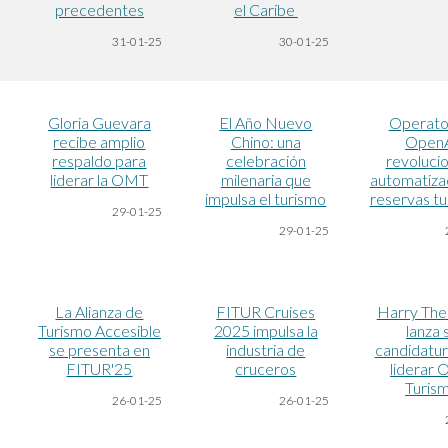
precedentes
el Caribe
31-01-25
30-01-25
Gloria Guevara
El Año Nuevo
Operato
recibe amplio
Chino: una
Open
respaldo para
celebración
revolucio
liderar la OMT
milenaria que
automatiza
impulsa el turismo
reservas tu
29-01-25
29-01-25
La Alianza de
FITUR Cruises
Harry The
Turismo Accesible
2025 impulsa la
lanza 
se presenta en
industria de
candidatur
FITUR'25
cruceros
liderar
Turis
26-01-25
26-01-25