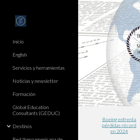
Sk
Inicio
English
Servicios y herramientas
Noticias y newsletter
Formación
Global Education
Consultants (GEDUC)
Boeing enfrenta
pérdidas récord
Destinos
en 2024
Red Iberoamericana de