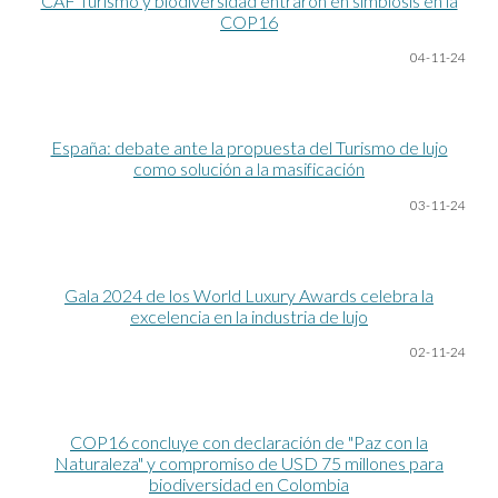
CAF Turismo y biodiversidad entraron en simbiosis en la
COP16
04-11-24
España: debate ante la propuesta del Turismo de lujo
como solución a la masificación
03-11-24
Gala 2024 de los World Luxury Awards celebra la
excelencia en la industria de lujo
02-11-24
COP16 concluye con declaración de "Paz con la
Naturaleza" y compromiso de USD 75 millones para
biodiversidad en Colombia